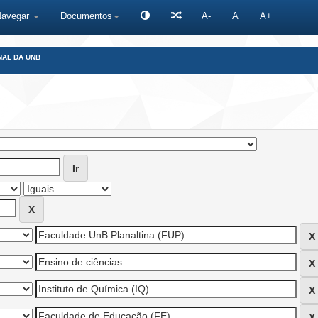
Navegar
Documentos
A-
A
A+
NAL DA UNB