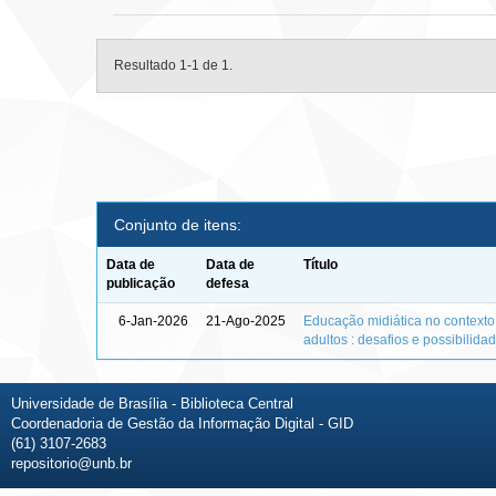
Resultado 1-1 de 1.
Conjunto de itens:
Data de
Data de
Título
publicação
defesa
6-Jan-2026
21-Ago-2025
Educação midiática no context
adultos : desafios e possibilida
Universidade de Brasília - Biblioteca Central
Coordenadoria de Gestão da Informação Digital - GID
(61) 3107-2683
repositorio@unb.br