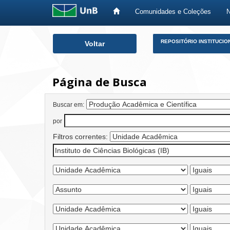
Comunidades e Coleções
Skip
REPOSITÓRIO INSTITUCIO
Voltar
navigation
Página de Busca
Buscar em:
por
Filtros correntes: