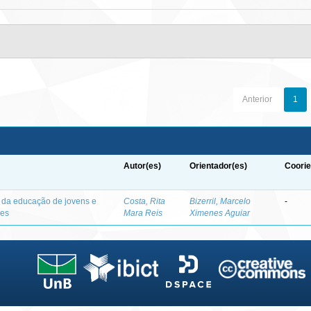
Anterior
1
Autor(es)
Orientador(es)
Coorie
o da educação de jovens e
Costa, Rita
Bizerril, Marcelo
-
des
Mara Reis
Ximenes Aguiar