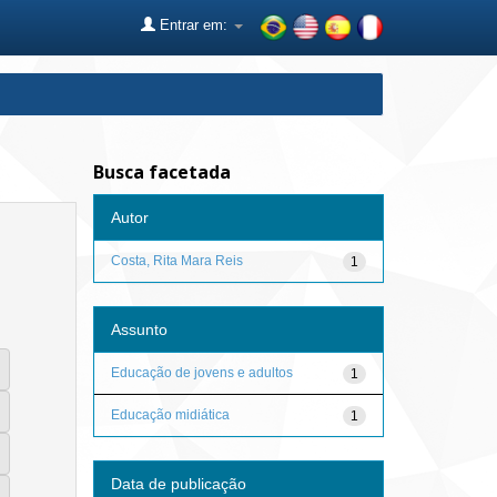
Entrar em:
Busca facetada
Autor
Costa, Rita Mara Reis
1
Assunto
Educação de jovens e adultos
1
Educação midiática
1
Data de publicação