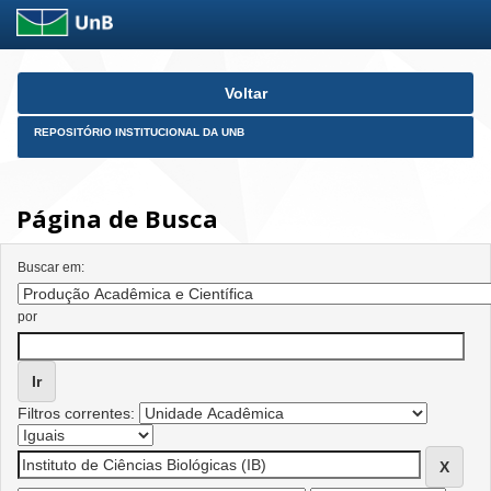
Skip
Voltar
navigation
REPOSITÓRIO INSTITUCIONAL DA UNB
Página de Busca
Buscar em:
por
Filtros correntes: