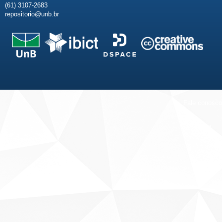
(61) 3107-2683
repositorio@unb.br
Fale conosco
Sobre