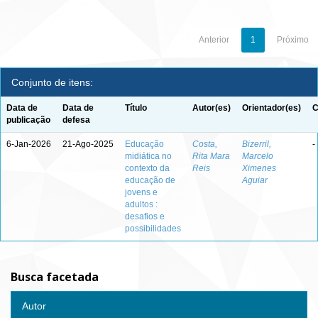
Anterior
1
Próximo
Conjunto de itens:
Data de
Data de
Título
Autor(es)
Orientador(es)
C
publicação
defesa
6-Jan-2026
21-Ago-2025
Educação
Costa,
Bizerril,
-
midiática no
Rita Mara
Marcelo
contexto da
Reis
Ximenes
educação de
Aguiar
jovens e
adultos :
desafios e
possibilidades
Busca facetada
Autor