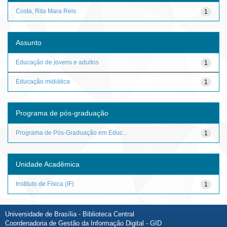
Costa, Rita Mara Reis
1
Assunto
Educação de jovens e adultos
1
Educação midiática
1
Programa de pós-graduação
Programa de Pós-Graduação em Educ...
1
Unidade Acadêmica
Instituto de Física (IF)
1
Universidade de Brasília - Biblioteca Central
Coordenadoria de Gestão da Informação Digital - GID