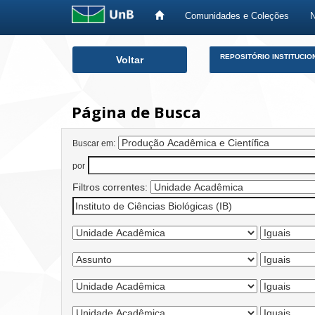
Comunidades e Coleções
Skip
REPOSITÓRIO INSTITUCIO
Voltar
navigation
Página de Busca
Buscar em:
por
Filtros correntes: