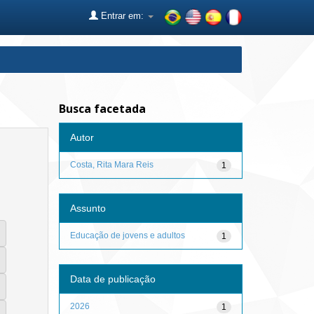
Entrar em:
Busca facetada
Autor
Costa, Rita Mara Reis
1
Assunto
Educação de jovens e adultos
1
Data de publicação
2026
1