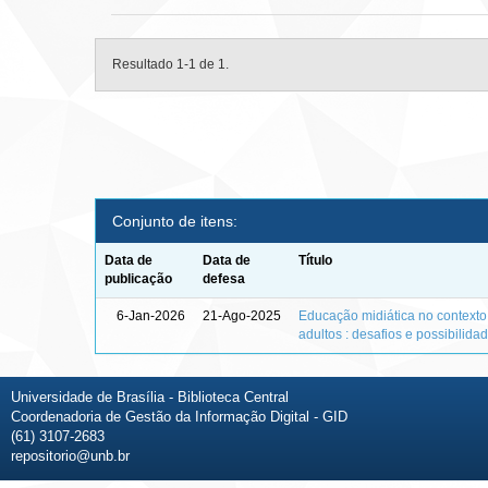
Resultado 1-1 de 1.
Conjunto de itens:
Data de
Data de
Título
publicação
defesa
6-Jan-2026
21-Ago-2025
Educação midiática no context
adultos : desafios e possibilida
Universidade de Brasília - Biblioteca Central
Coordenadoria de Gestão da Informação Digital - GID
(61) 3107-2683
repositorio@unb.br