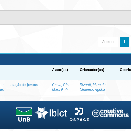
Anterior
1
Autor(es)
Orientador(es)
Coorie
o da educação de jovens e
Costa, Rita
Bizerril, Marcelo
-
des
Mara Reis
Ximenes Aguiar