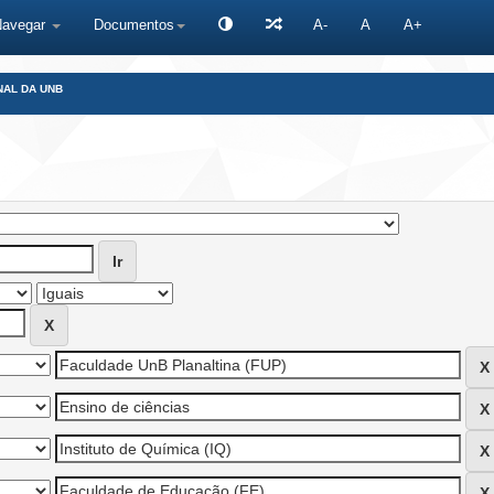
Navegar
Documentos
A-
A
A+
NAL DA UNB