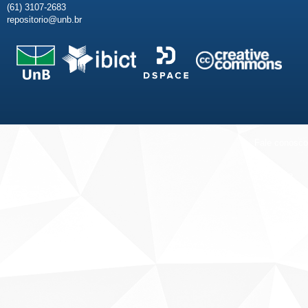
(61) 3107-2683
repositorio@unb.br
Fale conosco
Sobre