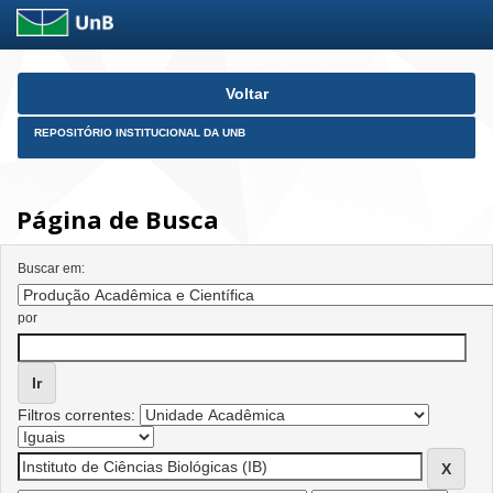
Skip
Voltar
navigation
REPOSITÓRIO INSTITUCIONAL DA UNB
Página de Busca
Buscar em:
por
Filtros correntes: