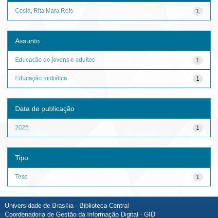
Costa, Rita Mara Reis
1
Assunto
Educação de jovens e adultos
1
Educação midiática
1
Data de publicação
2026
1
Tipo
Tese
1
Universidade de Brasília - Biblioteca Central
Coordenadoria de Gestão da Informação Digital - GID