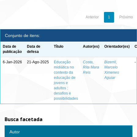
Anterior
1
Próximo
Conjunto de itens:
Data de
Data de
Título
Autor(es)
Orientador(es)
C
publicação
defesa
6-Jan-2026
21-Ago-2025
Educação
Costa,
Bizerril,
-
midiática no
Rita Mara
Marcelo
contexto da
Reis
Ximenes
educação de
Aguiar
jovens e
adultos :
desafios e
possibilidades
Busca facetada
Autor