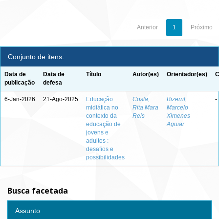
Anterior
1
Próximo
Conjunto de itens:
Data de
Data de
Título
Autor(es)
Orientador(es)
C
publicação
defesa
6-Jan-2026
21-Ago-2025
Educação
Costa,
Bizerril,
-
midiática no
Rita Mara
Marcelo
contexto da
Reis
Ximenes
educação de
Aguiar
jovens e
adultos :
desafios e
possibilidades
Busca facetada
Assunto