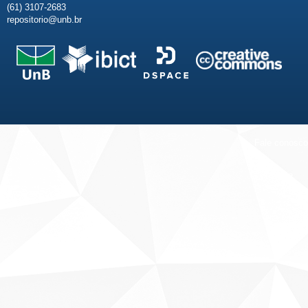
(61) 3107-2683
repositorio@unb.br
Fale conosco
Sobre