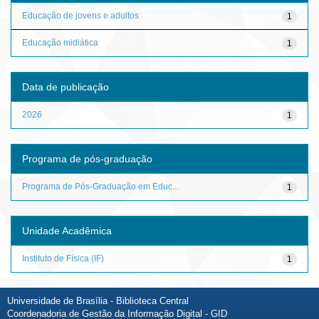
Educação de jovens e adultos
1
Educação midiática
1
Data de publicação
2026
1
Programa de pós-graduação
Programa de Pós-Graduação em Educ...
1
Unidade Acadêmica
Instituto de Física (IF)
1
Universidade de Brasília - Biblioteca Central
Coordenadoria de Gestão da Informação Digital - GID