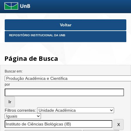
Skip
Voltar
navigation
REPOSITÓRIO INSTITUCIONAL DA UNB
Página de Busca
Buscar em:
por
Filtros correntes: