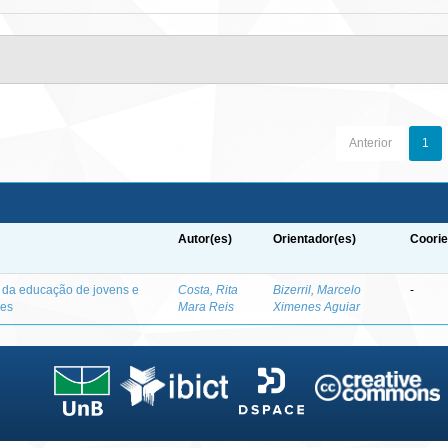
Anterior
1
Autor(es)
Orientador(es)
Coorie
o da educação de jovens e
Costa, Rita
Bizerril, Marcelo
-
des
Mara Reis
Ximenes Aguiar