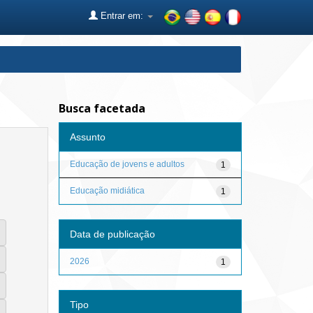
Entrar em:
Busca facetada
Assunto
Educação de jovens e adultos
1
Educação midiática
1
Data de publicação
2026
1
Tipo