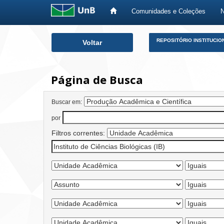
Comunidades e Coleções
Skip
REPOSITÓRIO INSTITUCIO
Voltar
navigation
Página de Busca
Buscar em:
por
Filtros correntes: