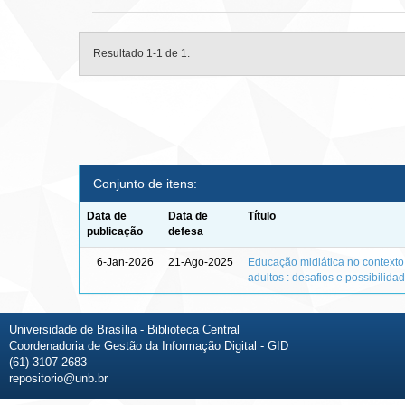
Resultado 1-1 de 1.
Conjunto de itens:
Data de
Data de
Título
publicação
defesa
6-Jan-2026
21-Ago-2025
Educação midiática no context
adultos : desafios e possibilida
Universidade de Brasília - Biblioteca Central
Coordenadoria de Gestão da Informação Digital - GID
(61) 3107-2683
repositorio@unb.br