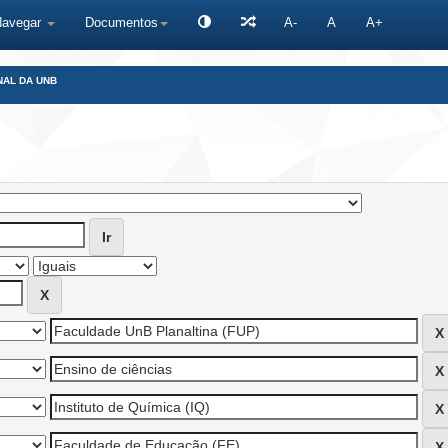
Navegar
Documentos
A-
A
A+
NAL DA UNB