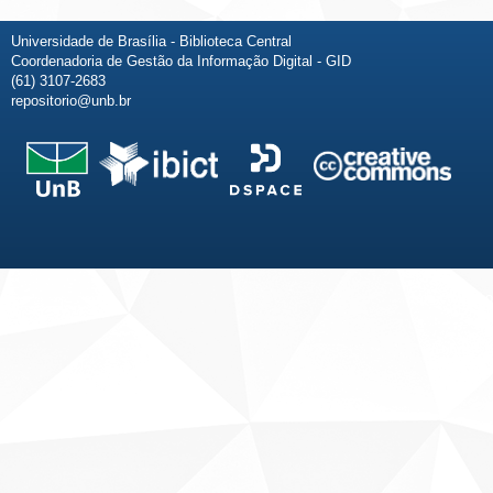
Universidade de Brasília - Biblioteca Central
Coordenadoria de Gestão da Informação Digital - GID
(61) 3107-2683
repositorio@unb.br
Fale conosco
Sobre