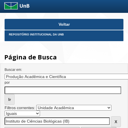
Skip
Voltar
navigation
REPOSITÓRIO INSTITUCIONAL DA UNB
Página de Busca
Buscar em:
por
Filtros correntes: