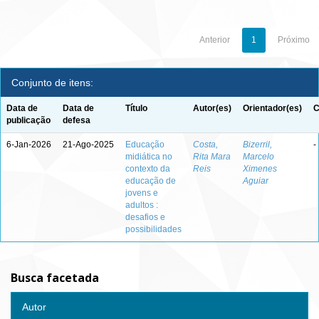
Anterior
1
Próximo
Conjunto de itens:
Data de
Data de
Título
Autor(es)
Orientador(es)
C
publicação
defesa
6-Jan-2026
21-Ago-2025
Educação
Costa,
Bizerril,
-
midiática no
Rita Mara
Marcelo
contexto da
Reis
Ximenes
educação de
Aguiar
jovens e
adultos :
desafios e
possibilidades
Busca facetada
Autor