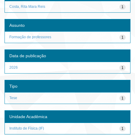
Costa, Rita Mara Reis
1
Assunto
Formação de professores
1
Data de publicação
2026
1
Tipo
Tese
1
Unidade Acadêmica
Instituto de Física (IF)
1