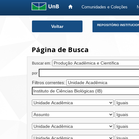
Comunidades e Coleções
Skip
REPOSITÓRIO INSTITUCIO
Voltar
navigation
Página de Busca
Buscar em:
por
Filtros correntes: