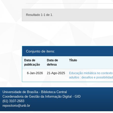
Resultado 1-1 de 1.
Conjunto de itens:
Data de
Data de
Título
publicação
defesa
6-Jan-2026
21-Ago-2025
Educação midiática no context
adultos : desafios e possibilida
Universidade de Brasília - Biblioteca Central
Coordenadoria de Gestão da Informação Digital - GID
(61) 3107-2683
repositorio@unb.br