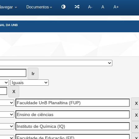
Navegar
Documentos
A-
A
A+
NAL DA UNB