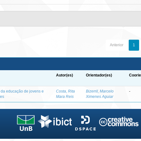
Anterior
1
Autor(es)
Orientador(es)
Coorie
o da educação de jovens e
Costa, Rita
Bizerril, Marcelo
-
des
Mara Reis
Ximenes Aguiar