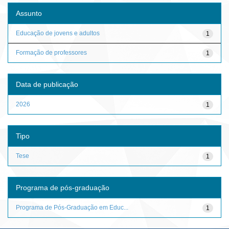
Assunto
Educação de jovens e adultos
1
Formação de professores
1
Data de publicação
2026
1
Tipo
Tese
1
Programa de pós-graduação
Programa de Pós-Graduação em Educ...
1