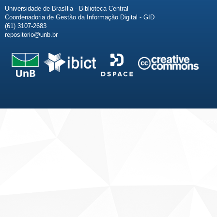
Universidade de Brasília - Biblioteca Central
Coordenadoria de Gestão da Informação Digital - GID
(61) 3107-2683
repositorio@unb.br
Fale conosco
Sobre