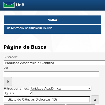
Skip
Voltar
navigation
REPOSITÓRIO INSTITUCIONAL DA UNB
Página de Busca
Buscar em:
por
Filtros correntes: