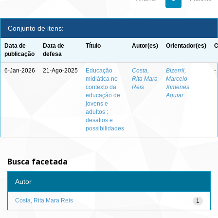
Conjunto de itens:
Data de
Data de
Título
Autor(es)
Orientador(es)
C
publicação
defesa
6-Jan-2026
21-Ago-2025
Educação
Costa,
Bizerril,
-
midiática no
Rita Mara
Marcelo
contexto da
Reis
Ximenes
educação de
Aguiar
jovens e
adultos :
desafios e
possibilidades
Busca facetada
Autor
Costa, Rita Mara Reis
1