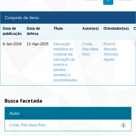
Conjunto de itens:
Data de
Data de
Título
Autor(es)
Orientador(es)
C
publicação
defesa
6-Jan-2026
21-Ago-2025
Educação
Costa,
Bizerril,
-
midiática no
Rita Mara
Marcelo
contexto da
Reis
Ximenes
educação de
Aguiar
jovens e
adultos :
desafios e
possibilidades
Busca facetada
Autor
Costa, Rita Mara Reis
1