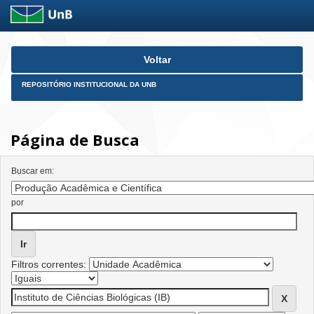
Skip
Voltar
navigation
REPOSITÓRIO INSTITUCIONAL DA UNB
Página de Busca
Buscar em:
por
Filtros correntes: