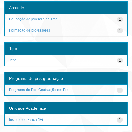
Assunto
Educação de jovens e adultos
1
Formação de professores
1
Tipo
Tese
1
Programa de pós-graduação
Programa de Pós-Graduação em Educ...
1
Unidade Acadêmica
Instituto de Física (IF)
1