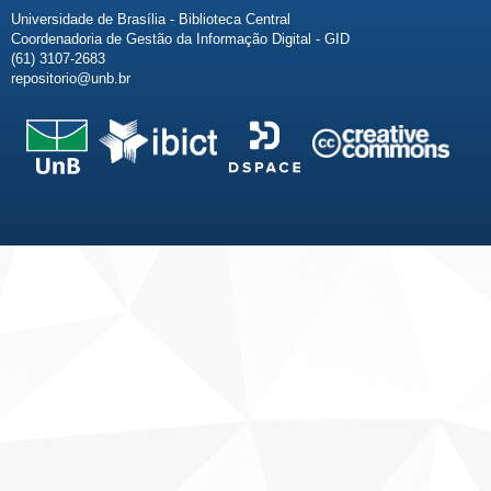
Universidade de Brasília - Biblioteca Central
Coordenadoria de Gestão da Informação Digital - GID
(61) 3107-2683
repositorio@unb.br
Fale conosco
Sobre