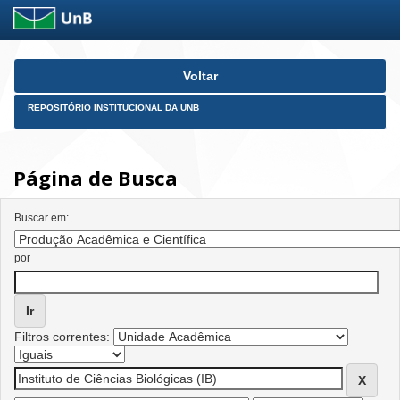
Skip
Voltar
navigation
REPOSITÓRIO INSTITUCIONAL DA UNB
Página de Busca
Buscar em:
por
Filtros correntes: