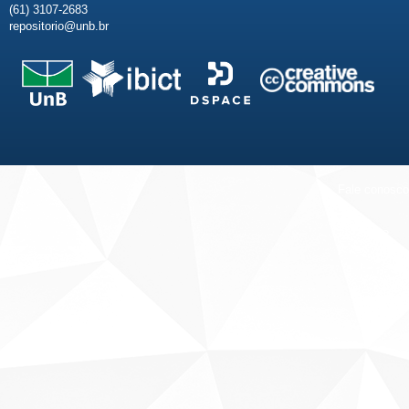
(61) 3107-2683
repositorio@unb.br
Fale conosco
Sobre