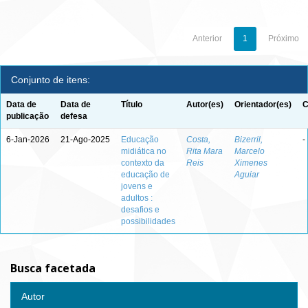
Anterior
1
Próximo
Conjunto de itens:
Data de
Data de
Título
Autor(es)
Orientador(es)
C
publicação
defesa
6-Jan-2026
21-Ago-2025
Educação
Costa,
Bizerril,
-
midiática no
Rita Mara
Marcelo
contexto da
Reis
Ximenes
educação de
Aguiar
jovens e
adultos :
desafios e
possibilidades
Busca facetada
Autor