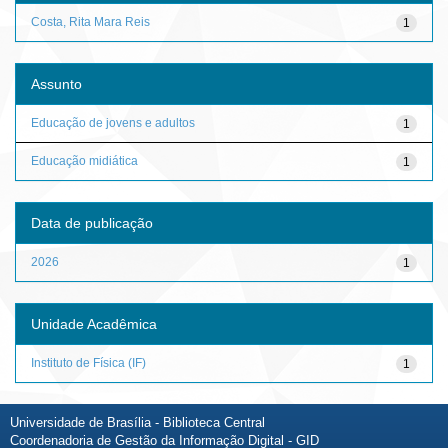
Costa, Rita Mara Reis
1
Assunto
Educação de jovens e adultos
1
Educação midiática
1
Data de publicação
2026
1
Unidade Acadêmica
Instituto de Física (IF)
1
Universidade de Brasília - Biblioteca Central
Coordenadoria de Gestão da Informação Digital - GID