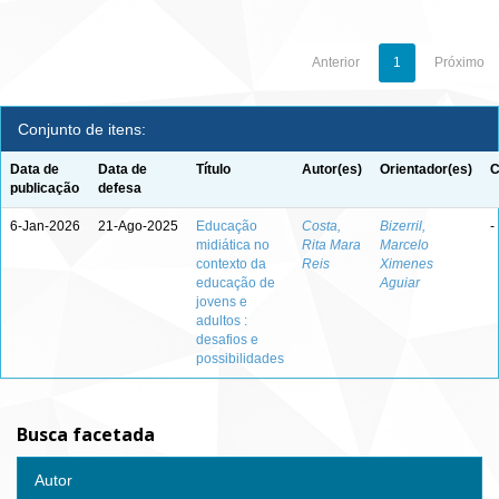
Anterior
1
Próximo
Conjunto de itens:
Data de
Data de
Título
Autor(es)
Orientador(es)
C
publicação
defesa
6-Jan-2026
21-Ago-2025
Educação
Costa,
Bizerril,
-
midiática no
Rita Mara
Marcelo
contexto da
Reis
Ximenes
educação de
Aguiar
jovens e
adultos :
desafios e
possibilidades
Busca facetada
Autor