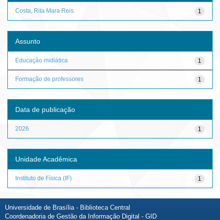
Costa, Rita Mara Reis
1
Assunto
Educação midiática
1
Formação de professores
1
Data de publicação
2026
1
Unidade Acadêmica
Instituto de Física (IF)
1
Universidade de Brasília - Biblioteca Central
Coordenadoria de Gestão da Informação Digital - GID