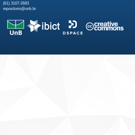
(61) 3107-2683
repositorio@unb.br
Fale conosco
Sobre