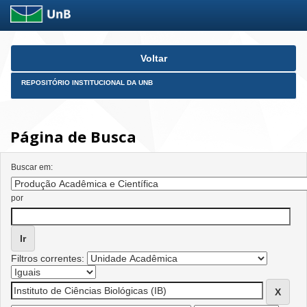
Skip
Voltar
navigation
REPOSITÓRIO INSTITUCIONAL DA UNB
Página de Busca
Buscar em:
por
Filtros correntes: