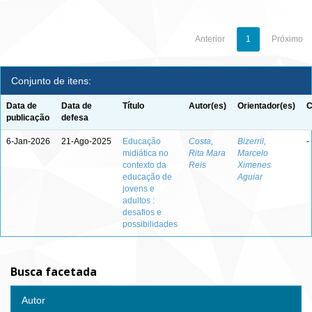
Anterior
1
Próximo
Conjunto de itens:
Data de
Data de
Título
Autor(es)
Orientador(es)
C
publicação
defesa
6-Jan-2026
21-Ago-2025
Educação
Costa,
Bizerril,
-
midiática no
Rita Mara
Marcelo
contexto da
Reis
Ximenes
educação de
Aguiar
jovens e
adultos :
desafios e
possibilidades
Busca facetada
Autor