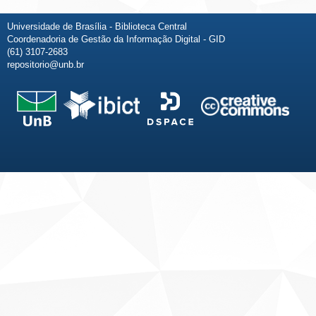
Universidade de Brasília - Biblioteca Central
Coordenadoria de Gestão da Informação Digital - GID
(61) 3107-2683
repositorio@unb.br
Fale conosco
Sobre