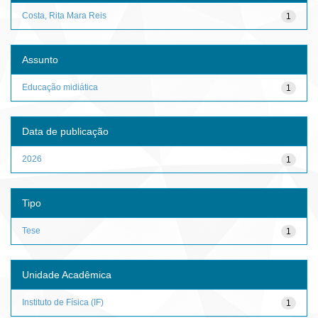
Costa, Rita Mara Reis
1
Assunto
Educação midiática
1
Data de publicação
2026
1
Tipo
Tese
1
Unidade Acadêmica
Instituto de Física (IF)
1