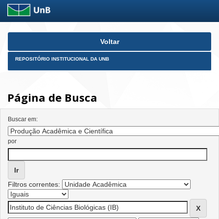
Skip
Voltar
navigation
REPOSITÓRIO INSTITUCIONAL DA UNB
Página de Busca
Buscar em:
por
Filtros correntes: