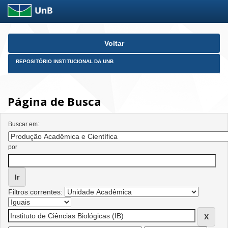
Skip
Voltar
navigation
REPOSITÓRIO INSTITUCIONAL DA UNB
Página de Busca
Buscar em:
por
Filtros correntes: