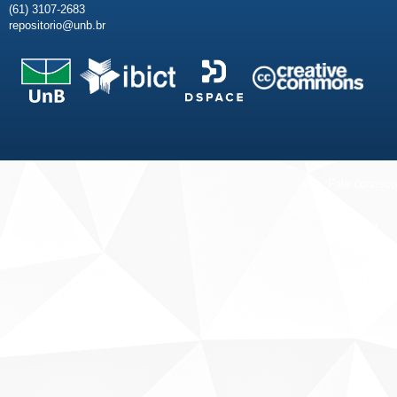
(61) 3107-2683
repositorio@unb.br
Fale conosco
Sobre