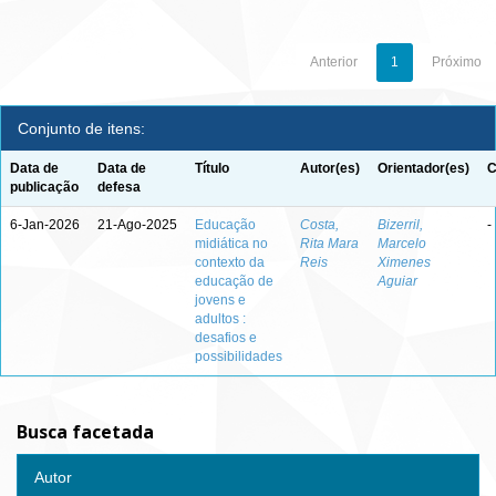
Anterior
1
Próximo
Conjunto de itens:
Data de
Data de
Título
Autor(es)
Orientador(es)
C
publicação
defesa
6-Jan-2026
21-Ago-2025
Educação
Costa,
Bizerril,
-
midiática no
Rita Mara
Marcelo
contexto da
Reis
Ximenes
educação de
Aguiar
jovens e
adultos :
desafios e
possibilidades
Busca facetada
Autor