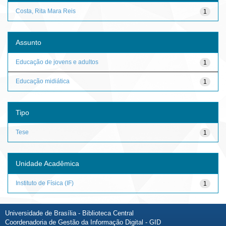
Costa, Rita Mara Reis
1
Assunto
Educação de jovens e adultos
1
Educação midiática
1
Tipo
Tese
1
Unidade Acadêmica
Instituto de Física (IF)
1
Universidade de Brasília - Biblioteca Central
Coordenadoria de Gestão da Informação Digital - GID