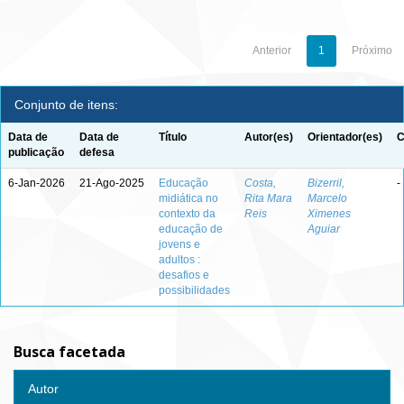
Anterior
1
Próximo
Conjunto de itens:
Data de
Data de
Título
Autor(es)
Orientador(es)
C
publicação
defesa
6-Jan-2026
21-Ago-2025
Educação
Costa,
Bizerril,
-
midiática no
Rita Mara
Marcelo
contexto da
Reis
Ximenes
educação de
Aguiar
jovens e
adultos :
desafios e
possibilidades
Busca facetada
Autor