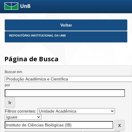
Skip
Voltar
navigation
REPOSITÓRIO INSTITUCIONAL DA UNB
Página de Busca
Buscar em:
por
Filtros correntes: