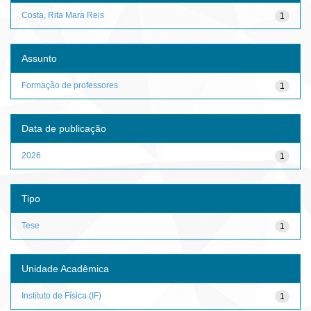
Costa, Rita Mara Reis
1
Assunto
Formação de professores
1
Data de publicação
2026
1
Tipo
Tese
1
Unidade Acadêmica
Instituto de Física (IF)
1