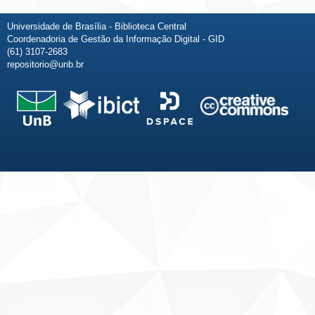
Universidade de Brasília - Biblioteca Central
Coordenadoria de Gestão da Informação Digital - GID
(61) 3107-2683
repositorio@unb.br
Fale conosco
Sobre