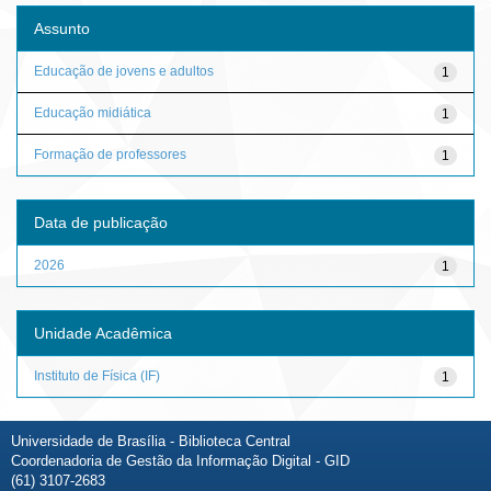
Assunto
Educação de jovens e adultos
1
Educação midiática
1
Formação de professores
1
Data de publicação
2026
1
Unidade Acadêmica
Instituto de Física (IF)
1
Universidade de Brasília - Biblioteca Central
Coordenadoria de Gestão da Informação Digital - GID
(61) 3107-2683