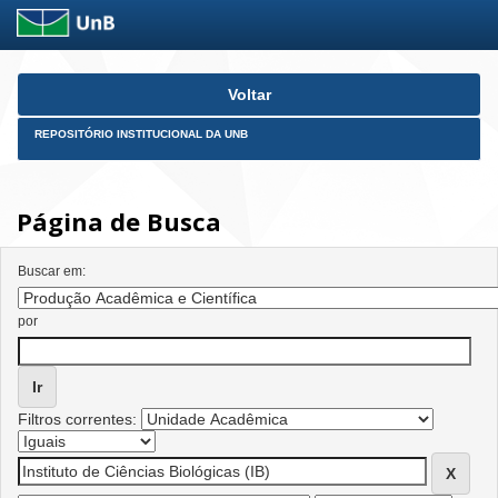
Skip
Voltar
navigation
REPOSITÓRIO INSTITUCIONAL DA UNB
Página de Busca
Buscar em:
por
Filtros correntes: