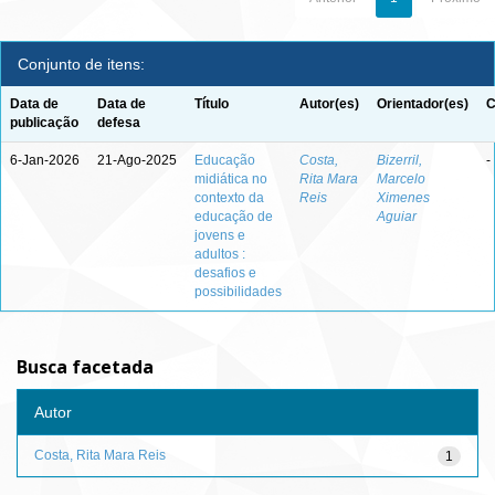
Conjunto de itens:
Data de
Data de
Título
Autor(es)
Orientador(es)
C
publicação
defesa
6-Jan-2026
21-Ago-2025
Educação
Costa,
Bizerril,
-
midiática no
Rita Mara
Marcelo
contexto da
Reis
Ximenes
educação de
Aguiar
jovens e
adultos :
desafios e
possibilidades
Busca facetada
Autor
Costa, Rita Mara Reis
1