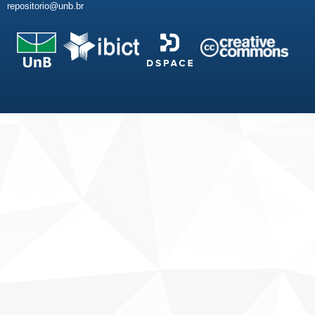
repositorio@unb.br
Fale conosco
Sobre