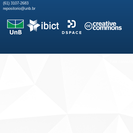
(61) 3107-2683
repositorio@unb.br
Fale conosco
Sobre