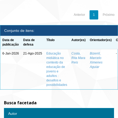
Anterior
1
Próximo
Conjunto de itens:
Data de
Data de
Título
Autor(es)
Orientador(es)
C
publicação
defesa
6-Jan-2026
21-Ago-2025
Educação
Costa,
Bizerril,
-
midiática no
Rita Mara
Marcelo
contexto da
Reis
Ximenes
educação de
Aguiar
jovens e
adultos :
desafios e
possibilidades
Busca facetada
Autor