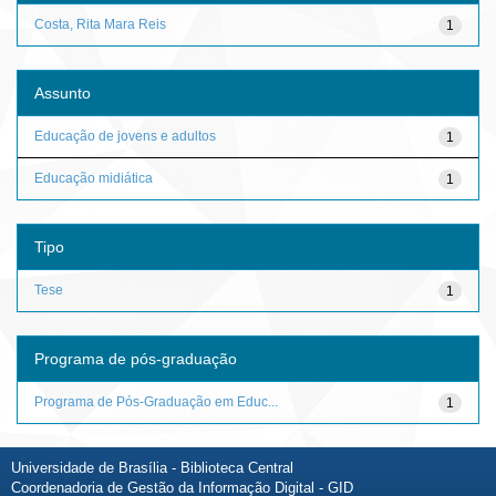
Costa, Rita Mara Reis
1
Assunto
Educação de jovens e adultos
1
Educação midiática
1
Tipo
Tese
1
Programa de pós-graduação
Programa de Pós-Graduação em Educ...
1
Universidade de Brasília - Biblioteca Central
Coordenadoria de Gestão da Informação Digital - GID