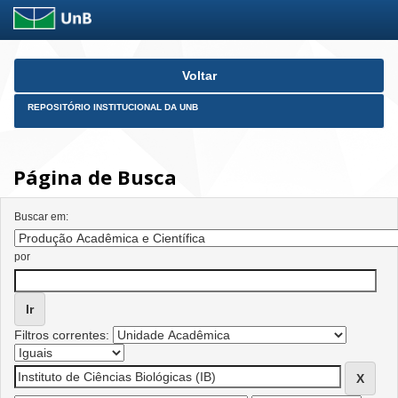
Skip
Voltar
navigation
REPOSITÓRIO INSTITUCIONAL DA UNB
Página de Busca
Buscar em:
por
Filtros correntes: