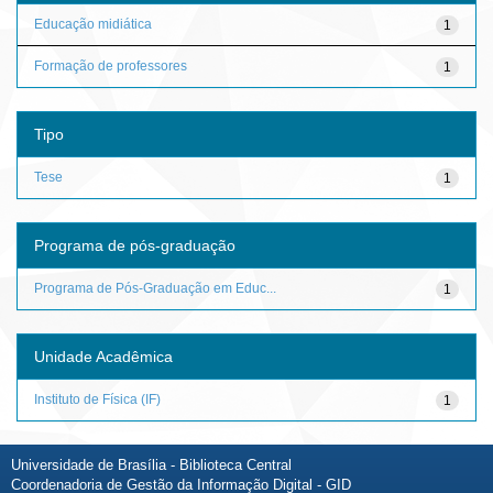
Educação midiática
1
Formação de professores
1
Tipo
Tese
1
Programa de pós-graduação
Programa de Pós-Graduação em Educ...
1
Unidade Acadêmica
Instituto de Física (IF)
1
Universidade de Brasília - Biblioteca Central
Coordenadoria de Gestão da Informação Digital - GID