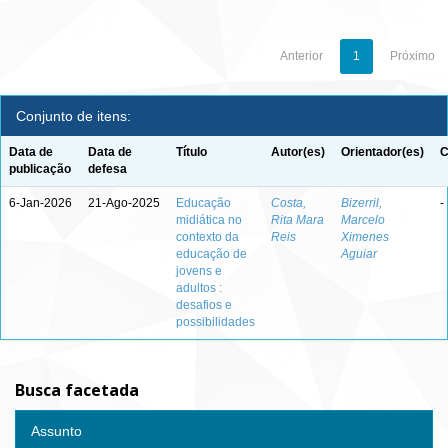
Anterior
1
Próximo
Conjunto de itens:
Data de
Data de
Título
Autor(es)
Orientador(es)
C
publicação
defesa
6-Jan-2026
21-Ago-2025
Educação
Costa,
Bizerril,
-
midiática no
Rita Mara
Marcelo
contexto da
Reis
Ximenes
educação de
Aguiar
jovens e
adultos :
desafios e
possibilidades
Busca facetada
Assunto