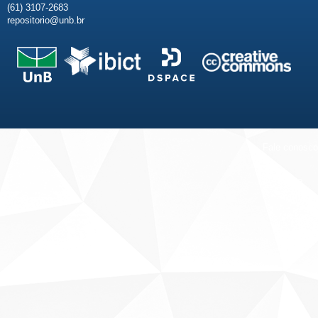
(61) 3107-2683
repositorio@unb.br
Fale conosco
Sobre