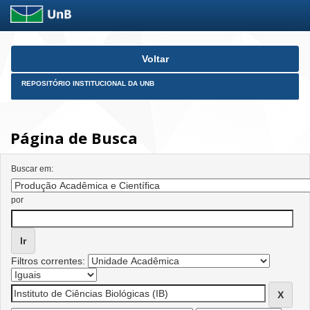
Skip
Voltar
navigation
REPOSITÓRIO INSTITUCIONAL DA UNB
Página de Busca
Buscar em:
por
Filtros correntes: