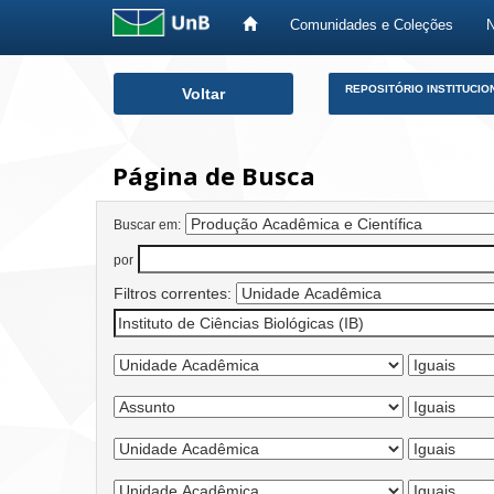
Comunidades e Coleções
Skip
REPOSITÓRIO INSTITUCIO
Voltar
navigation
Página de Busca
Buscar em:
por
Filtros correntes: