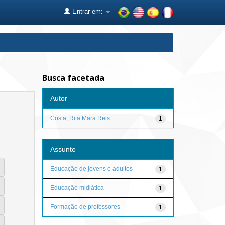
Entrar em:
Busca facetada
Autor
Costa, Rita Mara Reis
1
Assunto
Educação de jovens e adultos
1
Educação midiática
1
Formação de professores
1