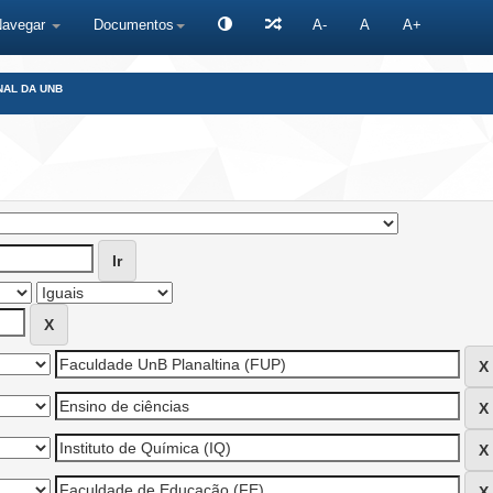
Navegar
Documentos
A-
A
A+
NAL DA UNB