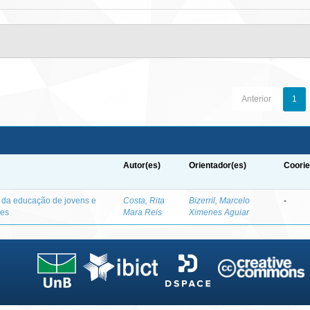
Anterior
1
Autor(es)
Orientador(es)
Coorie
o da educação de jovens e
Costa, Rita
Bizerril, Marcelo
-
des
Mara Reis
Ximenes Aguiar