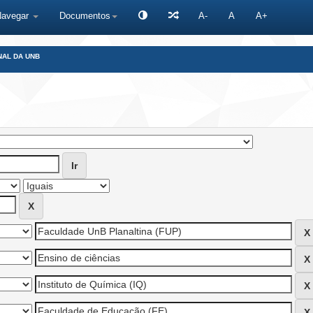
Navegar
Documentos
A-
A
A+
NAL DA UNB