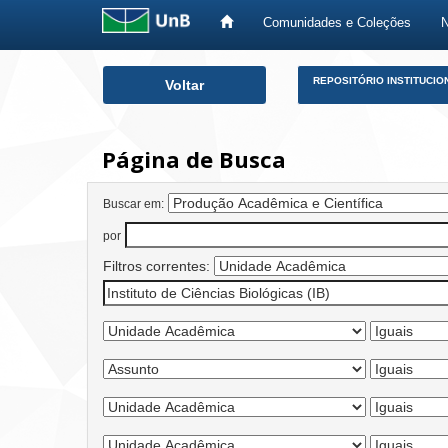
Comunidades e Coleções
Skip
REPOSITÓRIO INSTITUCIO
Voltar
navigation
Página de Busca
Buscar em:
por
Filtros correntes: