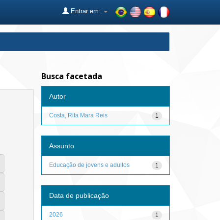
Entrar em:
Busca facetada
Autor
Costa, Rita Mara Reis
1
Assunto
Educação de jovens e adultos
1
Data de publicação
2026
1