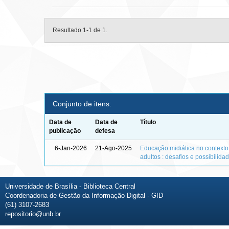
Resultado 1-1 de 1.
Conjunto de itens:
Data de
Data de
Título
publicação
defesa
6-Jan-2026
21-Ago-2025
Educação midiática no context
adultos : desafios e possibilida
Universidade de Brasília - Biblioteca Central
Coordenadoria de Gestão da Informação Digital - GID
(61) 3107-2683
repositorio@unb.br