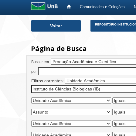
Comunidades e Coleções
Skip
REPOSITÓRIO INSTITUCIO
Voltar
navigation
Página de Busca
Buscar em:
por
Filtros correntes: