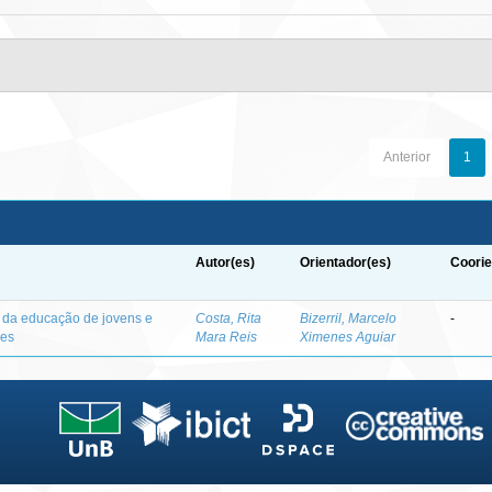
Anterior
1
Autor(es)
Orientador(es)
Coorie
o da educação de jovens e
Costa, Rita
Bizerril, Marcelo
-
des
Mara Reis
Ximenes Aguiar