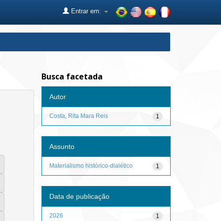
Entrar em:
Busca facetada
Autor
Costa, Rita Mara Reis
1
Assunto
Materialismo histórico-dialético
1
Data de publicação
2026
1