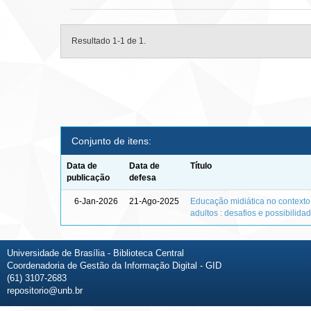
Resultado 1-1 de 1.
Conjunto de itens:
Data de
Data de
Título
publicação
defesa
6-Jan-2026
21-Ago-2025
Educação midiática no context
adultos : desafios e possibilida
Universidade de Brasília - Biblioteca Central
Coordenadoria de Gestão da Informação Digital - GID
(61) 3107-2683
repositorio@unb.br