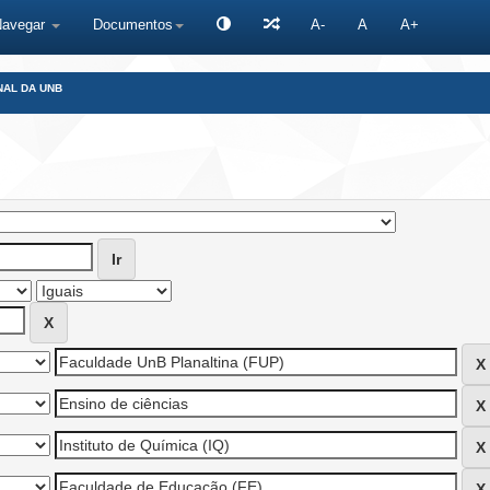
Navegar
Documentos
A-
A
A+
NAL DA UNB