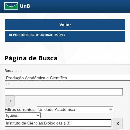
Skip
Voltar
navigation
REPOSITÓRIO INSTITUCIONAL DA UNB
Página de Busca
Buscar em:
por
Filtros correntes: