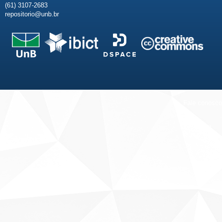
(61) 3107-2683
repositorio@unb.br
Fale conosco
Sobre