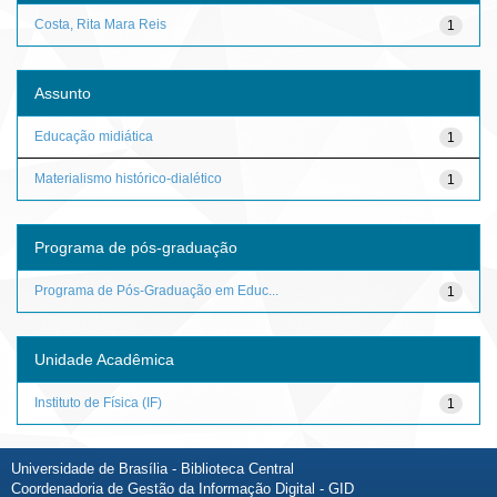
Costa, Rita Mara Reis
1
Assunto
Educação midiática
1
Materialismo histórico-dialético
1
Programa de pós-graduação
Programa de Pós-Graduação em Educ...
1
Unidade Acadêmica
Instituto de Física (IF)
1
Universidade de Brasília - Biblioteca Central
Coordenadoria de Gestão da Informação Digital - GID