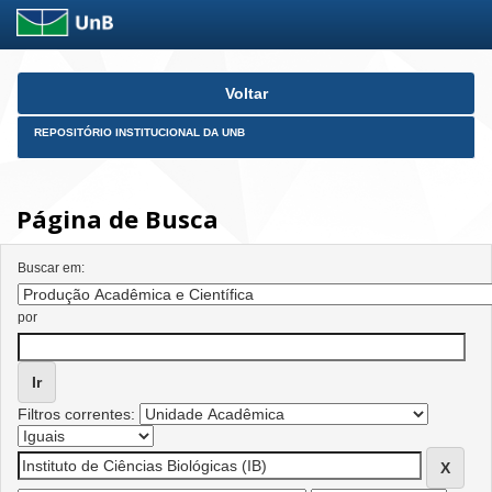
Skip
Voltar
navigation
REPOSITÓRIO INSTITUCIONAL DA UNB
Página de Busca
Buscar em:
por
Filtros correntes: