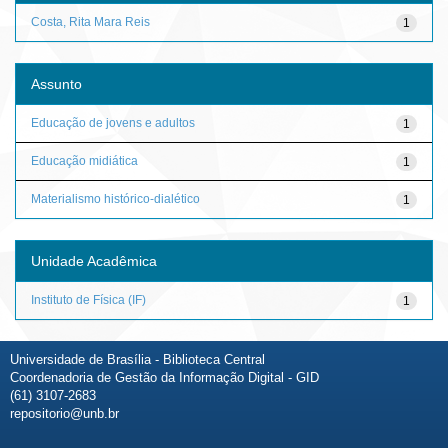
Costa, Rita Mara Reis
1
Assunto
Educação de jovens e adultos
1
Educação midiática
1
Materialismo histórico-dialético
1
Unidade Acadêmica
Instituto de Física (IF)
1
Universidade de Brasília - Biblioteca Central
Coordenadoria de Gestão da Informação Digital - GID
(61) 3107-2683
repositorio@unb.br