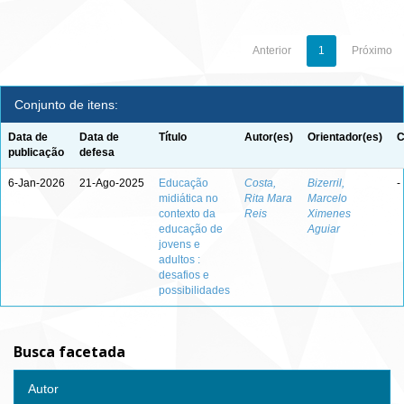
Anterior
1
Próximo
Conjunto de itens:
Data de
Data de
Título
Autor(es)
Orientador(es)
C
publicação
defesa
6-Jan-2026
21-Ago-2025
Educação
Costa,
Bizerril,
-
midiática no
Rita Mara
Marcelo
contexto da
Reis
Ximenes
educação de
Aguiar
jovens e
adultos :
desafios e
possibilidades
Busca facetada
Autor