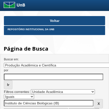
Skip
Voltar
navigation
REPOSITÓRIO INSTITUCIONAL DA UNB
Página de Busca
Buscar em:
por
Filtros correntes: