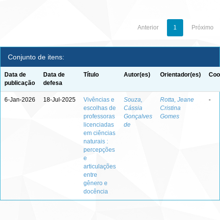
Anterior
1
Próximo
Conjunto de itens:
Data de
Data de
Título
Autor(es)
Orientador(es)
Coo
publicação
defesa
6-Jan-2026
18-Jul-2025
Vivências e
Souza,
Rotta, Jeane
-
escolhas de
Cássia
Cristina
professoras
Gonçalves
Gomes
licenciadas
de
em ciências
naturais :
percepções
e
articulações
entre
gênero e
docência