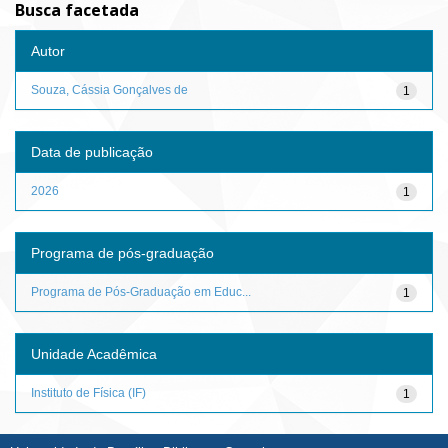
Busca facetada
Autor
Souza, Cássia Gonçalves de
1
Data de publicação
2026
1
Programa de pós-graduação
Programa de Pós-Graduação em Educ...
1
Unidade Acadêmica
Instituto de Física (IF)
1