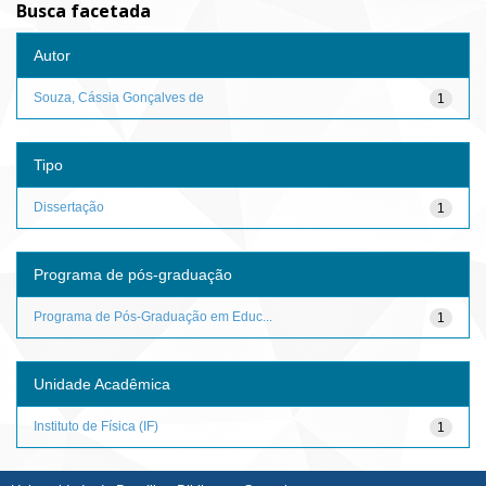
Busca facetada
Autor
Souza, Cássia Gonçalves de
1
Tipo
Dissertação
1
Programa de pós-graduação
Programa de Pós-Graduação em Educ...
1
Unidade Acadêmica
Instituto de Física (IF)
1