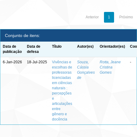
Anterior
1
Próximo
Conjunto de itens:
Data de
Data de
Título
Autor(es)
Orientador(es)
Coo
publicação
defesa
6-Jan-2026
18-Jul-2025
Vivências e
Souza,
Rotta, Jeane
-
escolhas de
Cássia
Cristina
professoras
Gonçalves
Gomes
licenciadas
de
em ciências
naturais :
percepções
e
articulações
entre
gênero e
docência