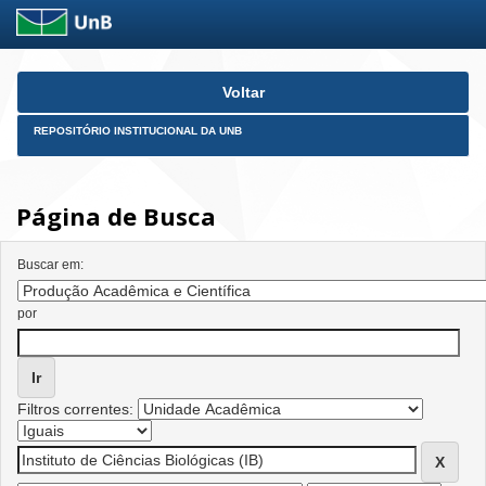
Skip
Voltar
navigation
REPOSITÓRIO INSTITUCIONAL DA UNB
Página de Busca
Buscar em:
por
Filtros correntes: