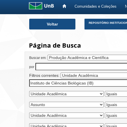
Comunidades e Coleções
Skip
REPOSITÓRIO INSTITUCIO
Voltar
navigation
Página de Busca
Buscar em:
por
Filtros correntes: