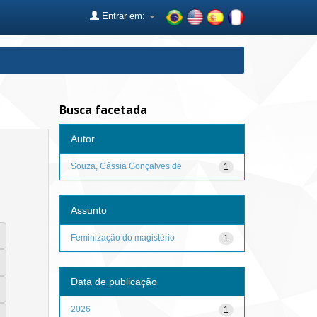
Entrar em:
Busca facetada
Autor
Souza, Cássia Gonçalves de
1
Assunto
Feminização do magistério
1
Data de publicação
2026
1