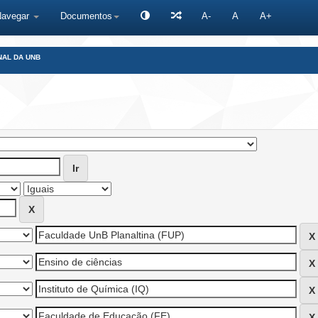
Navegar
Documentos
A-
A
A+
NAL DA UNB