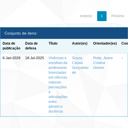
Anterior
1
Próximo
Conjunto de itens:
Data de
Data de
Título
Autor(es)
Orientador(es)
Coo
publicação
defesa
6-Jan-2026
18-Jul-2025
Vivências e
Souza,
Rotta, Jeane
-
escolhas de
Cássia
Cristina
professoras
Gonçalves
Gomes
licenciadas
de
em ciências
naturais :
percepções
e
articulações
entre
gênero e
docência