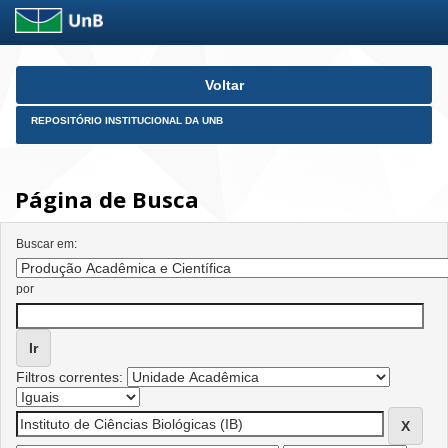
Skip
Voltar
navigation
REPOSITÓRIO INSTITUCIONAL DA UNB
Página de Busca
Buscar em:
por
Filtros correntes: