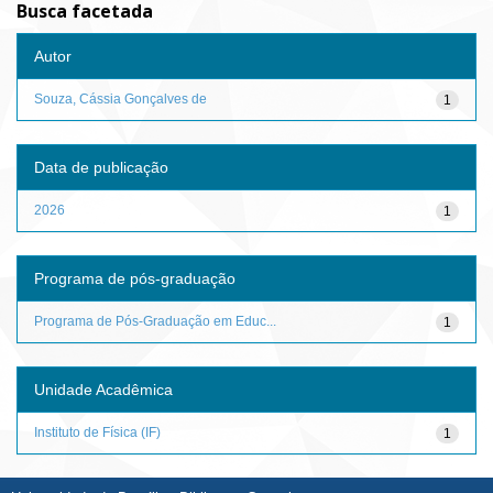
Busca facetada
Autor
Souza, Cássia Gonçalves de
1
Data de publicação
2026
1
Programa de pós-graduação
Programa de Pós-Graduação em Educ...
1
Unidade Acadêmica
Instituto de Física (IF)
1