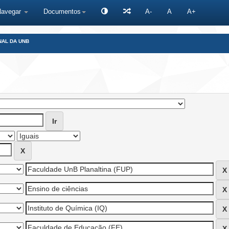
Navegar
Documentos
A-
A
A+
NAL DA UNB