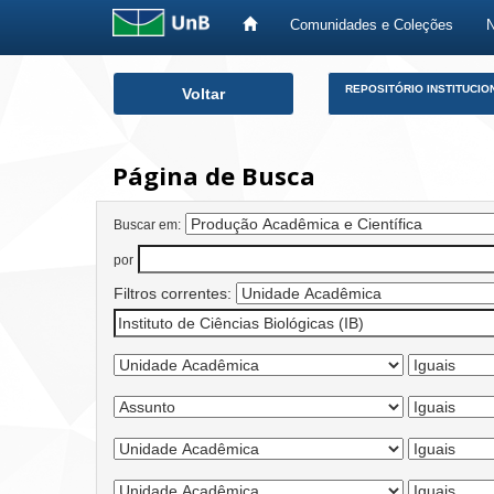
Comunidades e Coleções
Skip
REPOSITÓRIO INSTITUCIO
Voltar
navigation
Página de Busca
Buscar em:
por
Filtros correntes: