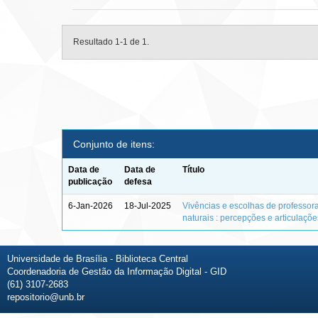
Resultado 1-1 de 1.
Conjunto de itens:
Data de
Data de
Título
publicação
defesa
6-Jan-2026
18-Jul-2025
Vivências e escolhas de professor
naturais : percepções e articulaçõ
Universidade de Brasília - Biblioteca Central
Coordenadoria de Gestão da Informação Digital - GID
(61) 3107-2683
repositorio@unb.br