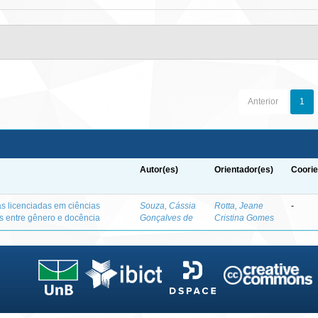
Anterior
1
Autor(es)
Orientador(es)
Coorie
as licenciadas em ciências
Souza, Cássia
Rotta, Jeane
-
es entre gênero e docência
Gonçalves de
Cristina Gomes