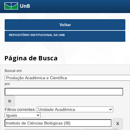
Skip
Voltar
navigation
REPOSITÓRIO INSTITUCIONAL DA UNB
Página de Busca
Buscar em:
por
Filtros correntes: