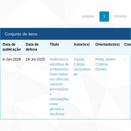
Anterior
1
Próximo
Conjunto de itens:
Data de
Data de
Título
Autor(es)
Orientador(es)
Coo
publicação
defesa
6-Jan-2026
18-Jul-2025
Vivências e
Souza,
Rotta, Jeane
-
escolhas de
Cássia
Cristina
professoras
Gonçalves
Gomes
licenciadas
de
em ciências
naturais :
percepções
e
articulações
entre
gênero e
docência