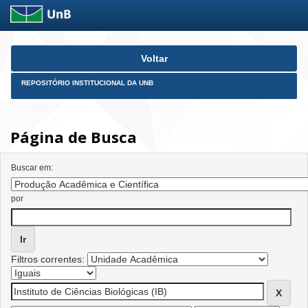
Skip
Voltar
navigation
REPOSITÓRIO INSTITUCIONAL DA UNB
Página de Busca
Buscar em:
por
Filtros correntes: