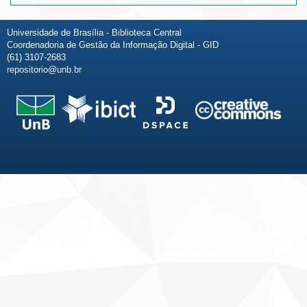
Universidade de Brasília - Biblioteca Central
Coordenadoria de Gestão da Informação Digital - GID
(61) 3107-2683
repositorio@unb.br
Fale conosco
Sobre