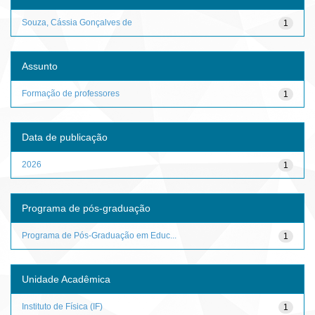
Souza, Cássia Gonçalves de
1
Assunto
Formação de professores
1
Data de publicação
2026
1
Programa de pós-graduação
Programa de Pós-Graduação em Educ...
1
Unidade Acadêmica
Instituto de Física (IF)
1