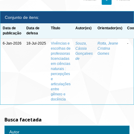
Conjunto de itens:
Data de
Data de
Título
Autor(es)
Orientador(es)
Coo
publicação
defesa
6-Jan-2026
18-Jul-2025
Vivências e
Souza,
Rotta, Jeane
-
escolhas de
Cássia
Cristina
professoras
Gonçalves
Gomes
licenciadas
de
em ciências
naturais :
percepções
e
articulações
entre
gênero e
docência
Busca facetada
Autor