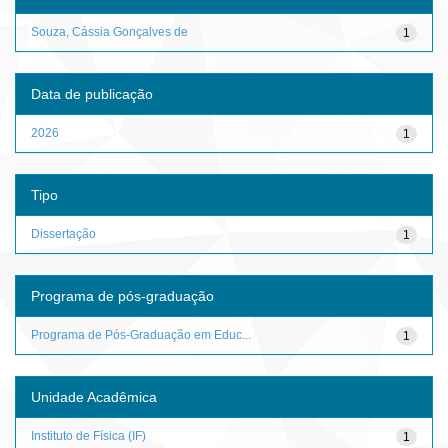
Souza, Cássia Gonçalves de
1
Data de publicação
2026
1
Tipo
Dissertação
1
Programa de pós-graduação
Programa de Pós-Graduação em Educ...
1
Unidade Acadêmica
Instituto de Física (IF)
1