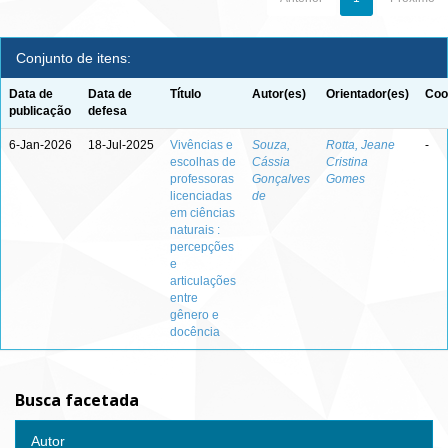
Conjunto de itens:
Data de
Data de
Título
Autor(es)
Orientador(es)
Coo
publicação
defesa
6-Jan-2026
18-Jul-2025
Vivências e
Souza,
Rotta, Jeane
-
escolhas de
Cássia
Cristina
professoras
Gonçalves
Gomes
licenciadas
de
em ciências
naturais :
percepções
e
articulações
entre
gênero e
docência
Busca facetada
Autor