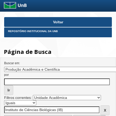
Skip
Voltar
navigation
REPOSITÓRIO INSTITUCIONAL DA UNB
Página de Busca
Buscar em:
por
Filtros correntes: