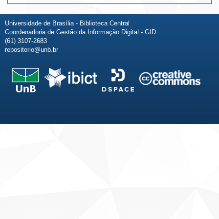
Universidade de Brasília - Biblioteca Central
Coordenadoria de Gestão da Informação Digital - GID
(61) 3107-2683
repositorio@unb.br
Fale conosco
Sobre