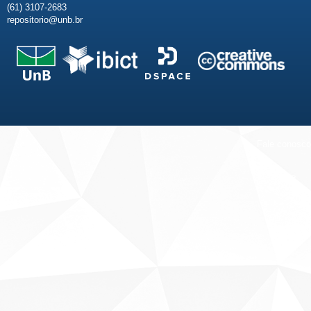
(61) 3107-2683
repositorio@unb.br
Fale conosco
Sobre