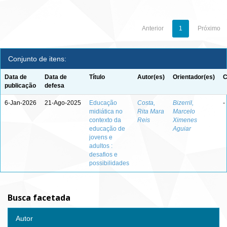
Anterior
1
Próximo
Conjunto de itens:
Data de
Data de
Título
Autor(es)
Orientador(es)
C
publicação
defesa
6-Jan-2026
21-Ago-2025
Educação
Costa,
Bizerril,
-
midiática no
Rita Mara
Marcelo
contexto da
Reis
Ximenes
educação de
Aguiar
jovens e
adultos :
desafios e
possibilidades
Busca facetada
Autor