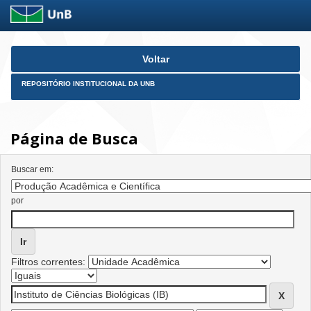
Skip
Voltar
navigation
REPOSITÓRIO INSTITUCIONAL DA UNB
Página de Busca
Buscar em:
por
Filtros correntes: