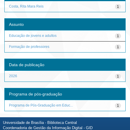
Costa, Rita Mara Reis
1
Assunto
Educação de jovens e adultos
1
Formação de professores
1
Data de publicação
2026
1
Programa de pós-graduação
Programa de Pós-Graduação em Educ...
1
Universidade de Brasília - Biblioteca Central
Coordenadoria de Gestão da Informação Digital - GID