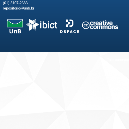
(61) 3107-2683
repositorio@unb.br
Fale conosco
Sobre