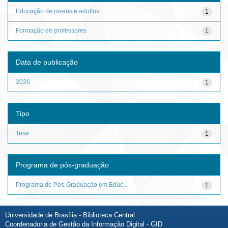
Educação de jovens e adultos
1
Formação de professores
1
Data de publicação
2026
1
Tipo
Tese
1
Programa de pós-graduação
Programa de Pós-Graduação em Educ...
1
Universidade de Brasília - Biblioteca Central
Coordenadoria de Gestão da Informação Digital - GID