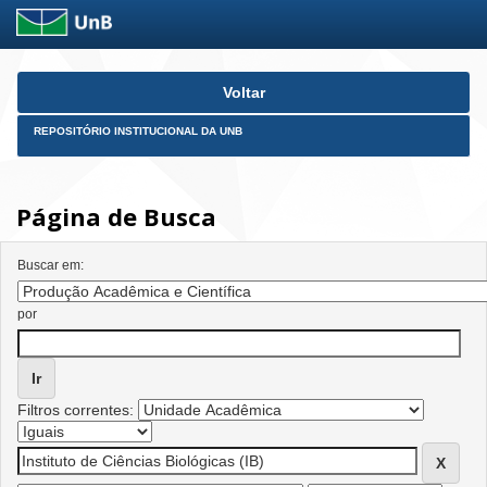
Skip
Voltar
navigation
REPOSITÓRIO INSTITUCIONAL DA UNB
Página de Busca
Buscar em:
por
Filtros correntes: