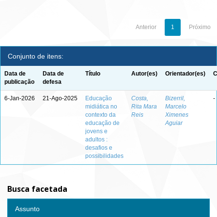
Anterior
1
Próximo
Conjunto de itens:
Data de
Data de
Título
Autor(es)
Orientador(es)
C
publicação
defesa
6-Jan-2026
21-Ago-2025
Educação
Costa,
Bizerril,
-
midiática no
Rita Mara
Marcelo
contexto da
Reis
Ximenes
educação de
Aguiar
jovens e
adultos :
desafios e
possibilidades
Busca facetada
Assunto