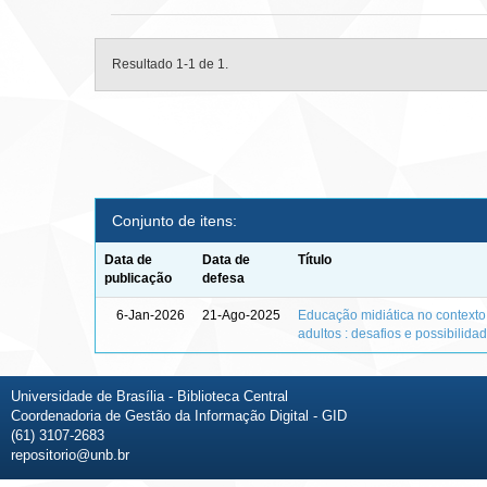
Resultado 1-1 de 1.
Conjunto de itens:
Data de
Data de
Título
publicação
defesa
6-Jan-2026
21-Ago-2025
Educação midiática no context
adultos : desafios e possibilida
Universidade de Brasília - Biblioteca Central
Coordenadoria de Gestão da Informação Digital - GID
(61) 3107-2683
repositorio@unb.br