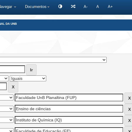
Navegar
Documentos
A-
A
A+
NAL DA UNB