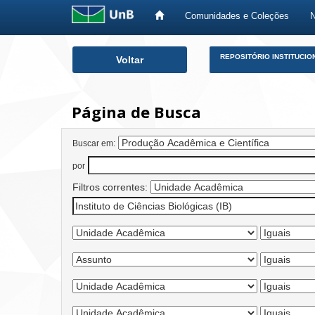
Comunidades e Coleções
Skip
REPOSITÓRIO INSTITUCIO
Voltar
navigation
Página de Busca
Buscar em:
por
Filtros correntes: