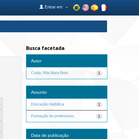
Entrar em:
Busca facetada
Autor
Costa, Rita Mara Reis
1
Assunto
Educação midiática
1
Formação de professores
1
Data de publicação