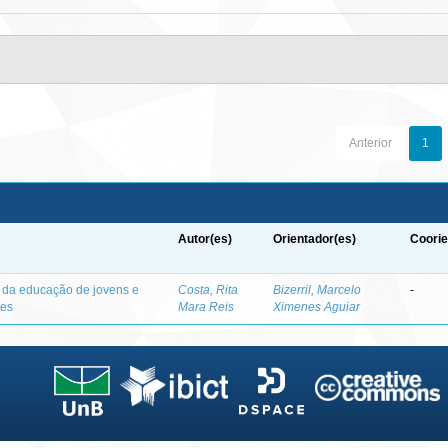
Anterior
1
Autor(es)
Orientador(es)
Coorie
o da educação de jovens e
Costa, Rita
Bizerril, Marcelo
-
des
Mara Reis
Ximenes Aguiar