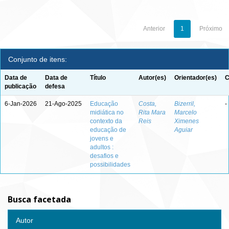
Anterior
1
Próximo
Conjunto de itens:
Data de
Data de
Título
Autor(es)
Orientador(es)
C
publicação
defesa
6-Jan-2026
21-Ago-2025
Educação
Costa,
Bizerril,
-
midiática no
Rita Mara
Marcelo
contexto da
Reis
Ximenes
educação de
Aguiar
jovens e
adultos :
desafios e
possibilidades
Busca facetada
Autor