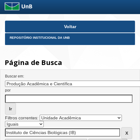
Skip
Voltar
navigation
REPOSITÓRIO INSTITUCIONAL DA UNB
Página de Busca
Buscar em:
por
Filtros correntes: