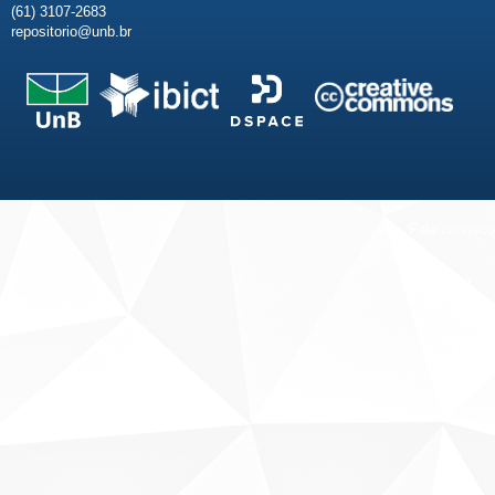
(61) 3107-2683
repositorio@unb.br
Fale conosco
Sobre