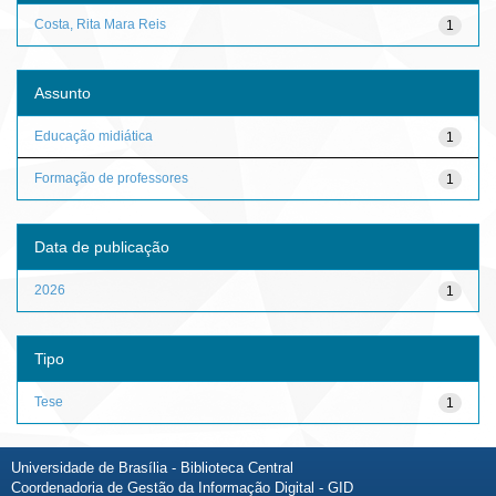
Costa, Rita Mara Reis
1
Assunto
Educação midiática
1
Formação de professores
1
Data de publicação
2026
1
Tipo
Tese
1
Universidade de Brasília - Biblioteca Central
Coordenadoria de Gestão da Informação Digital - GID