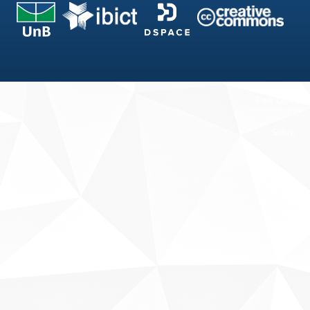
Fale conosco
Sobre