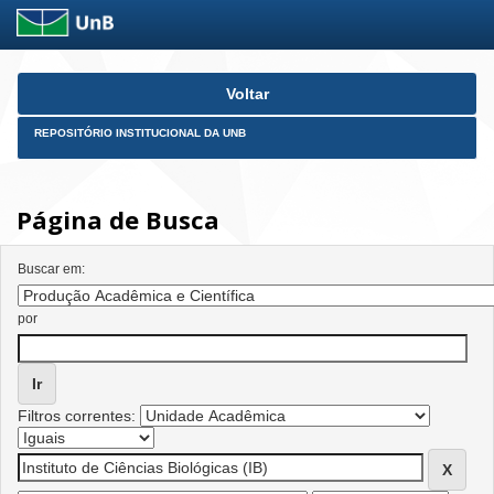
Skip
Voltar
navigation
REPOSITÓRIO INSTITUCIONAL DA UNB
Página de Busca
Buscar em:
por
Filtros correntes: