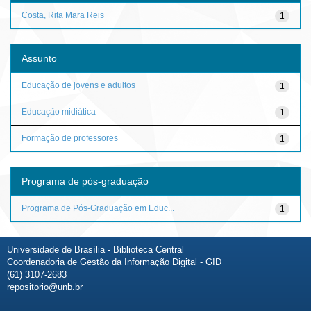
Costa, Rita Mara Reis
1
Assunto
Educação de jovens e adultos
1
Educação midiática
1
Formação de professores
1
Programa de pós-graduação
Programa de Pós-Graduação em Educ...
1
Universidade de Brasília - Biblioteca Central
Coordenadoria de Gestão da Informação Digital - GID
(61) 3107-2683
repositorio@unb.br