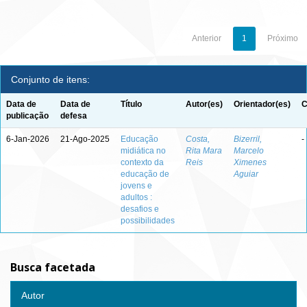
Anterior
1
Próximo
Conjunto de itens:
Data de
Data de
Título
Autor(es)
Orientador(es)
C
publicação
defesa
6-Jan-2026
21-Ago-2025
Educação
Costa,
Bizerril,
-
midiática no
Rita Mara
Marcelo
contexto da
Reis
Ximenes
educação de
Aguiar
jovens e
adultos :
desafios e
possibilidades
Busca facetada
Autor