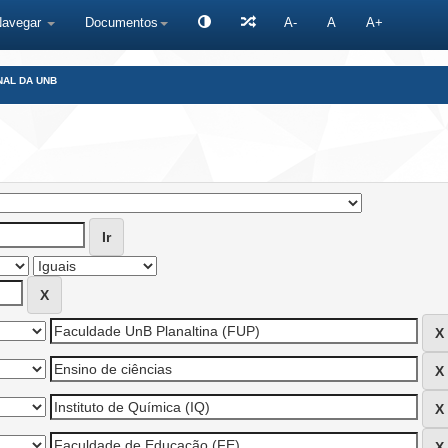
Navegar
Documentos
A-
A
A+
NAL DA UNB