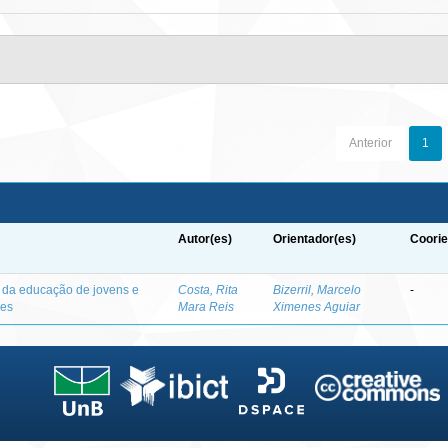
Anterior
1
Autor(es)
Orientador(es)
Coorie
o da educação de jovens e
Costa, Rita
Bizerril, Marcelo
-
des
Mara Reis
Ximenes Aguiar