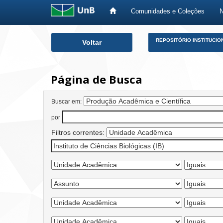
Comunidades e Coleções
Skip
REPOSITÓRIO INSTITUCIO
Voltar
navigation
Página de Busca
Buscar em:
por
Filtros correntes: