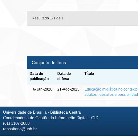
Resultado 1-1 de 1.
Conjunto de itens:
Data de
Data de
Título
publicação
defesa
6-Jan-2026
21-Ago-2025
Educação midiática no context
adultos : desafios e possibilida
Universidade de Brasília - Biblioteca Central
Coordenadoria de Gestão da Informação Digital - GID
(61) 3107-2683
repositorio@unb.br