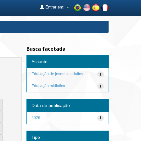
Entrar em:
Busca facetada
Assunto
Educação de jovens e adultos
1
Educação midiática
1
Data de publicação
2026
1
Tipo