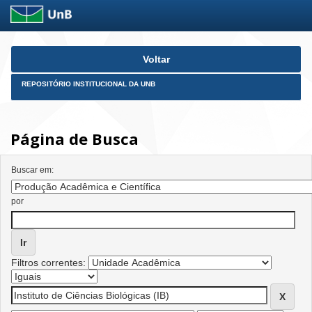
Skip
Voltar
navigation
REPOSITÓRIO INSTITUCIONAL DA UNB
Página de Busca
Buscar em:
por
Filtros correntes: