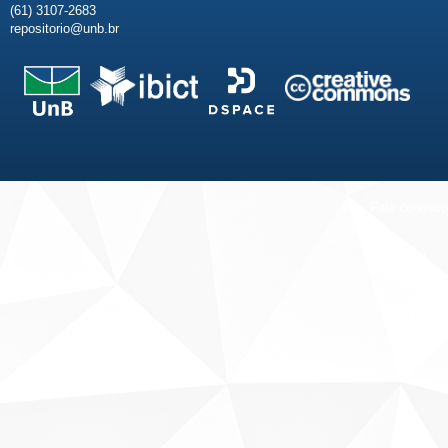
(61) 3107-2683
repositorio@unb.br
Fale conosco
Sobre