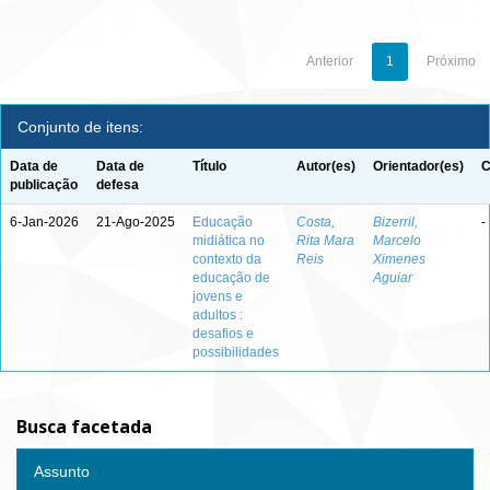
Anterior
1
Próximo
Conjunto de itens:
Data de
Data de
Título
Autor(es)
Orientador(es)
C
publicação
defesa
6-Jan-2026
21-Ago-2025
Educação
Costa,
Bizerril,
-
midiática no
Rita Mara
Marcelo
contexto da
Reis
Ximenes
educação de
Aguiar
jovens e
adultos :
desafios e
possibilidades
Busca facetada
Assunto