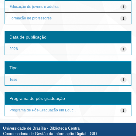
Educação de jovens e adultos
1
Formação de professores
1
Data de publicação
2026
1
Tipo
Tese
1
Programa de pós-graduação
Programa de Pós-Graduação em Educ...
1
Universidade de Brasília - Biblioteca Central
Coordenadoria de Gestão da Informação Digital - GID