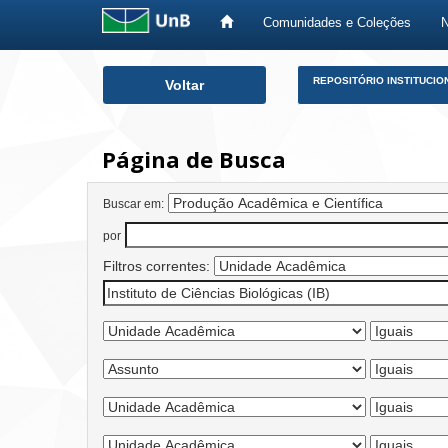
Comunidades e Coleções
Skip
REPOSITÓRIO INSTITUCIO
Voltar
navigation
Página de Busca
Buscar em:
por
Filtros correntes: