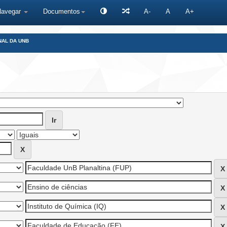
Navegar
Documentos
A-
A
A+
NAL DA UNB