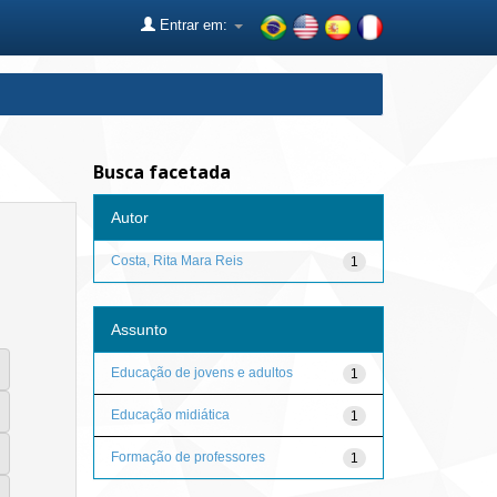
Entrar em:
Busca facetada
Autor
Costa, Rita Mara Reis
1
Assunto
Educação de jovens e adultos
1
Educação midiática
1
Formação de professores
1