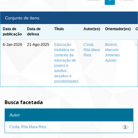
Conjunto de itens:
Data de
Data de
Título
Autor(es)
Orientador(es)
C
publicação
defesa
6-Jan-2026
21-Ago-2025
Educação
Costa,
Bizerril,
-
midiática no
Rita Mara
Marcelo
contexto da
Reis
Ximenes
educação de
Aguiar
jovens e
adultos :
desafios e
possibilidades
Busca facetada
Autor
Costa, Rita Mara Reis
1