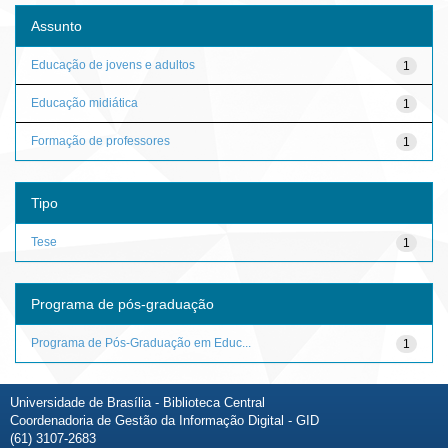
Assunto
Educação de jovens e adultos
1
Educação midiática
1
Formação de professores
1
Tipo
Tese
1
Programa de pós-graduação
Programa de Pós-Graduação em Educ...
1
Universidade de Brasília - Biblioteca Central
Coordenadoria de Gestão da Informação Digital - GID
(61) 3107-2683