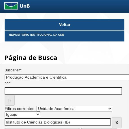
Skip
Voltar
navigation
REPOSITÓRIO INSTITUCIONAL DA UNB
Página de Busca
Buscar em:
por
Filtros correntes: