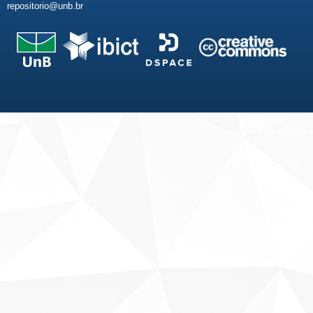
repositorio@unb.br
Fale conosco
Sobre