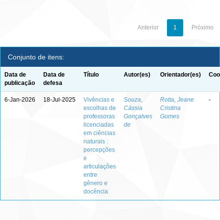
Anterior
1
Próximo
Conjunto de itens:
Data de
Data de
Título
Autor(es)
Orientador(es)
Coo
publicação
defesa
6-Jan-2026
18-Jul-2025
Vivências e
Souza,
Rotta, Jeane
-
escolhas de
Cássia
Cristina
professoras
Gonçalves
Gomes
licenciadas
de
em ciências
naturais :
percepções
e
articulações
entre
gênero e
docência