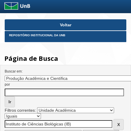
Skip
Voltar
navigation
REPOSITÓRIO INSTITUCIONAL DA UNB
Página de Busca
Buscar em:
por
Filtros correntes: