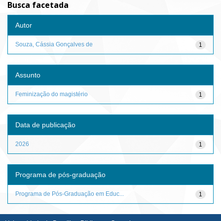
Busca facetada
Autor
Souza, Cássia Gonçalves de
1
Assunto
Feminização do magistério
1
Data de publicação
2026
1
Programa de pós-graduação
Programa de Pós-Graduação em Educ...
1