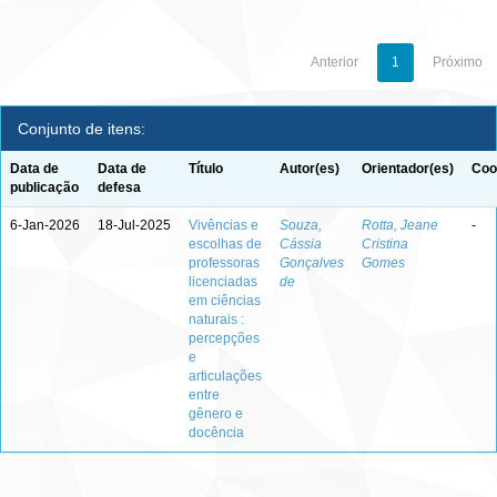
Anterior
1
Próximo
Conjunto de itens:
Data de
Data de
Título
Autor(es)
Orientador(es)
Coo
publicação
defesa
6-Jan-2026
18-Jul-2025
Vivências e
Souza,
Rotta, Jeane
-
escolhas de
Cássia
Cristina
professoras
Gonçalves
Gomes
licenciadas
de
em ciências
naturais :
percepções
e
articulações
entre
gênero e
docência