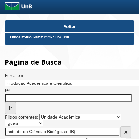
Skip
Voltar
navigation
REPOSITÓRIO INSTITUCIONAL DA UNB
Página de Busca
Buscar em:
por
Filtros correntes: