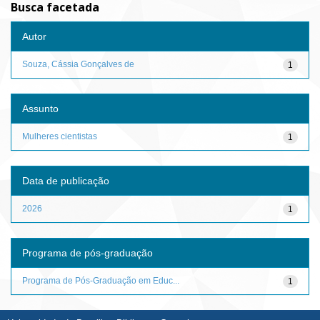
Busca facetada
Autor
Souza, Cássia Gonçalves de
1
Assunto
Mulheres cientistas
1
Data de publicação
2026
1
Programa de pós-graduação
Programa de Pós-Graduação em Educ...
1