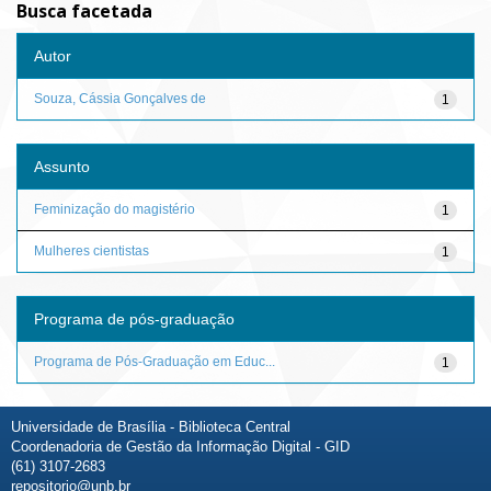
Busca facetada
Autor
Souza, Cássia Gonçalves de
1
Assunto
Feminização do magistério
1
Mulheres cientistas
1
Programa de pós-graduação
Programa de Pós-Graduação em Educ...
1
Universidade de Brasília - Biblioteca Central
Coordenadoria de Gestão da Informação Digital - GID
(61) 3107-2683
repositorio@unb.br