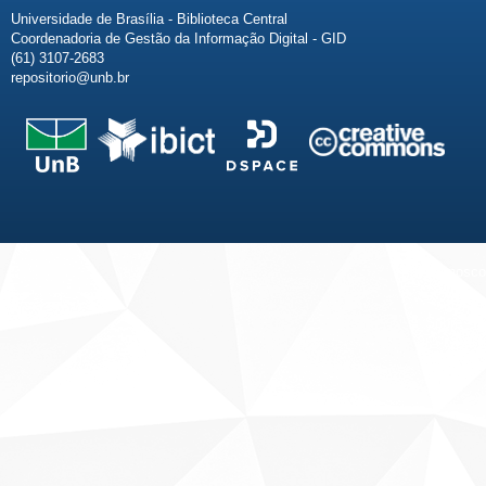
Universidade de Brasília - Biblioteca Central
Coordenadoria de Gestão da Informação Digital - GID
(61) 3107-2683
repositorio@unb.br
Fale conosco
Sobre