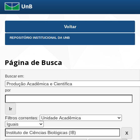
Skip
Voltar
navigation
REPOSITÓRIO INSTITUCIONAL DA UNB
Página de Busca
Buscar em:
por
Filtros correntes: