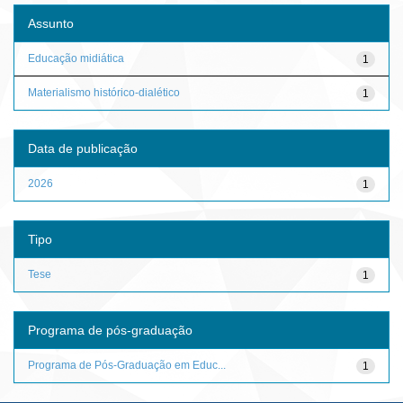
Assunto
Educação midiática
1
Materialismo histórico-dialético
1
Data de publicação
2026
1
Tipo
Tese
1
Programa de pós-graduação
Programa de Pós-Graduação em Educ...
1