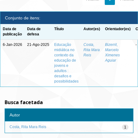
Conjunto de itens:
Data de
Data de
Título
Autor(es)
Orientador(es)
C
publicação
defesa
6-Jan-2026
21-Ago-2025
Educação
Costa,
Bizerril,
-
midiática no
Rita Mara
Marcelo
contexto da
Reis
Ximenes
educação de
Aguiar
jovens e
adultos :
desafios e
possibilidades
Busca facetada
Autor
Costa, Rita Mara Reis
1