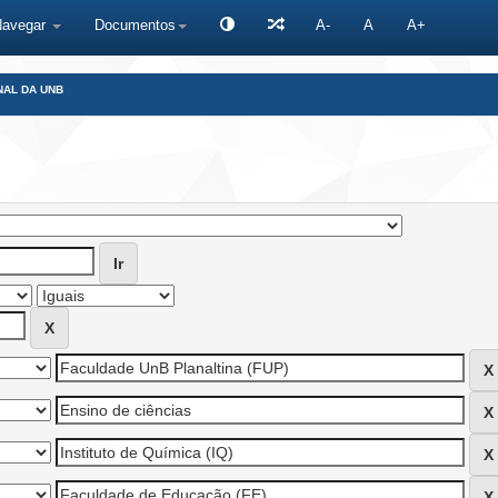
Navegar
Documentos
A-
A
A+
NAL DA UNB