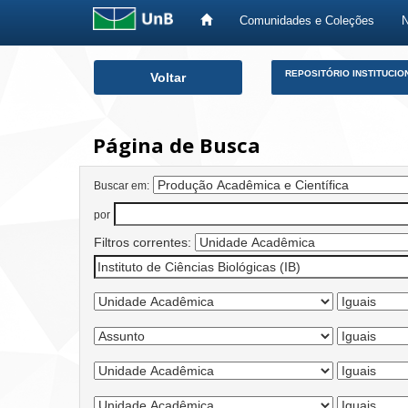
Comunidades e Coleções
Skip
REPOSITÓRIO INSTITUCIO
Voltar
navigation
Página de Busca
Buscar em:
por
Filtros correntes: