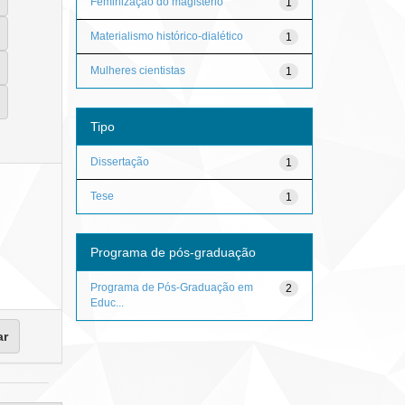
Feminização do magistério
1
Materialismo histórico-dialético
1
Mulheres cientistas
1
Tipo
Dissertação
1
Tese
1
Programa de pós-graduação
Programa de Pós-Graduação em
2
Educ...