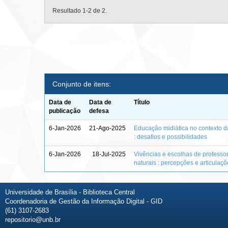
Resultado 1-2 de 2.
Conjunto de itens:
Data de
Data de
Título
publicação
defesa
6-Jan-2026
21-Ago-2025
Educação midiática no contexto d
: desafios e possibilidades
6-Jan-2026
18-Jul-2025
Vivências e escolhas de professo
naturais : percepções e articulaç
Universidade de Brasília - Biblioteca Central
Coordenadoria de Gestão da Informação Digital - GID
(61) 3107-2683
repositorio@unb.br