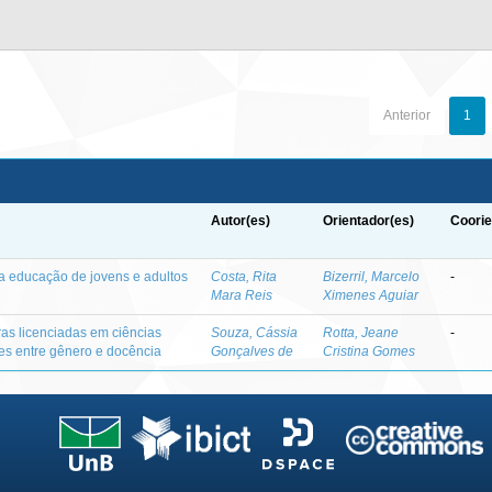
Anterior
1
Autor(es)
Orientador(es)
Coorie
a educação de jovens e adultos
Costa, Rita
Bizerril, Marcelo
-
Mara Reis
Ximenes Aguiar
ras licenciadas em ciências
Souza, Cássia
Rotta, Jeane
-
ões entre gênero e docência
Gonçalves de
Cristina Gomes