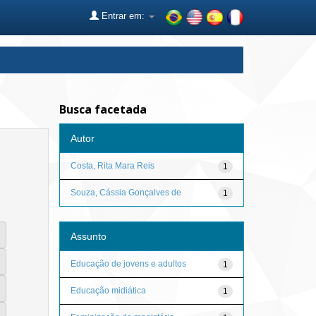
Entrar em:
Busca facetada
Autor
Costa, Rita Mara Reis
1
Souza, Cássia Gonçalves de
1
Assunto
Educação de jovens e adultos
1
Educação midiática
1