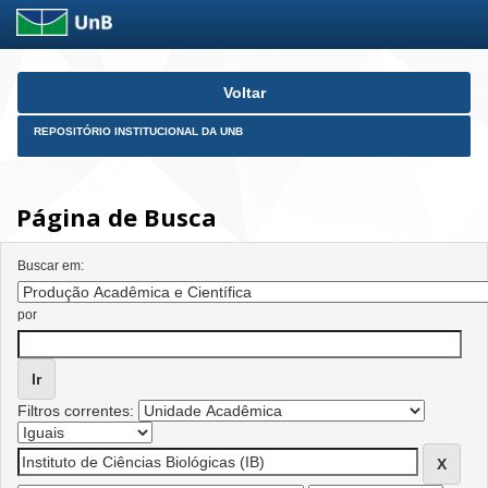
Skip
Voltar
navigation
REPOSITÓRIO INSTITUCIONAL DA UNB
Página de Busca
Buscar em:
por
Filtros correntes: