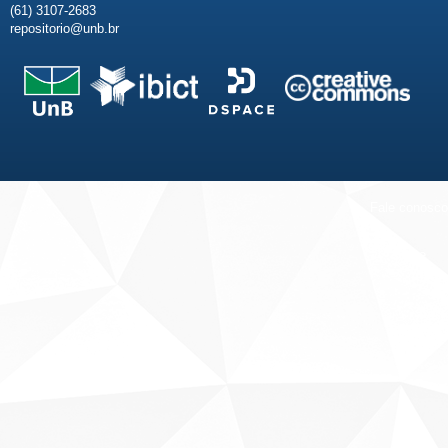
(61) 3107-2683
repositorio@unb.br
Fale conosco
Sobre