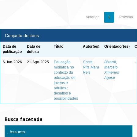
Anterior
1
Próximo
Conjunto de itens:
Data de
Data de
Título
Autor(es)
Orientador(es)
C
publicação
defesa
6-Jan-2026
21-Ago-2025
Educação
Costa,
Bizerril,
-
midiática no
Rita Mara
Marcelo
contexto da
Reis
Ximenes
educação de
Aguiar
jovens e
adultos :
desafios e
possibilidades
Busca facetada
Assunto