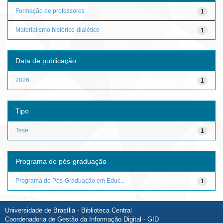
Formação de professores
1
Materialismo histórico-dialético
1
Data de publicação
2026
1
Tipo
Tese
1
Programa de pós-graduação
Programa de Pós-Graduação em Educ...
1
Universidade de Brasília - Biblioteca Central
Coordenadoria de Gestão da Informação Digital - GID