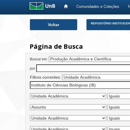
Comunidades e Coleções
Skip
REPOSITÓRIO INSTITUCIO
Voltar
navigation
Página de Busca
Buscar em:
por
Filtros correntes: