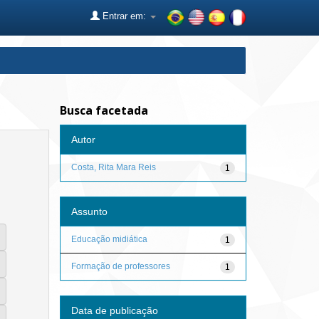
Entrar em:
Busca facetada
Autor
Costa, Rita Mara Reis
1
Assunto
Educação midiática
1
Formação de professores
1
Data de publicação