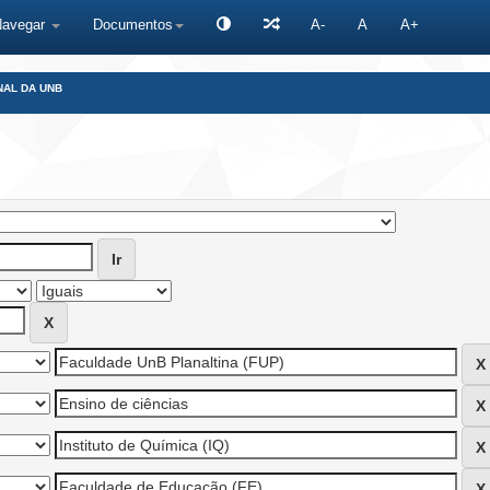
Navegar
Documentos
A-
A
A+
NAL DA UNB