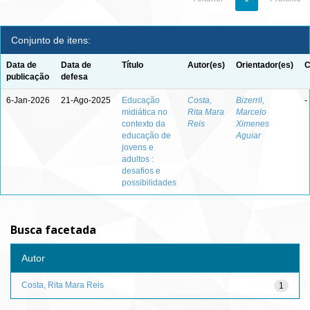
Conjunto de itens:
Data de
Data de
Título
Autor(es)
Orientador(es)
C
publicação
defesa
6-Jan-2026
21-Ago-2025
Educação
Costa,
Bizerril,
-
midiática no
Rita Mara
Marcelo
contexto da
Reis
Ximenes
educação de
Aguiar
jovens e
adultos :
desafios e
possibilidades
Busca facetada
Autor
Costa, Rita Mara Reis
1