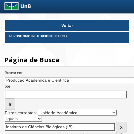
Skip
Voltar
navigation
REPOSITÓRIO INSTITUCIONAL DA UNB
Página de Busca
Buscar em:
por
Filtros correntes: