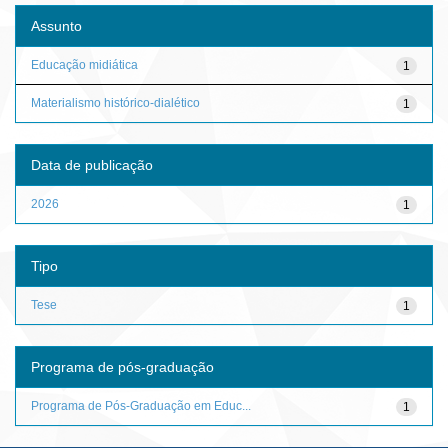
Assunto
Educação midiática
1
Materialismo histórico-dialético
1
Data de publicação
2026
1
Tipo
Tese
1
Programa de pós-graduação
Programa de Pós-Graduação em Educ...
1