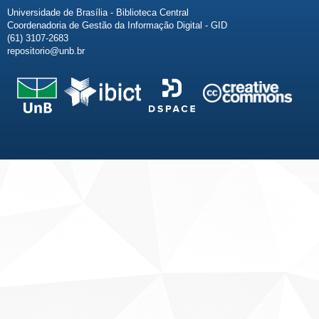
Universidade de Brasília - Biblioteca Central
Coordenadoria de Gestão da Informação Digital - GID
(61) 3107-2683
repositorio@unb.br
Fale conosco
Sobre