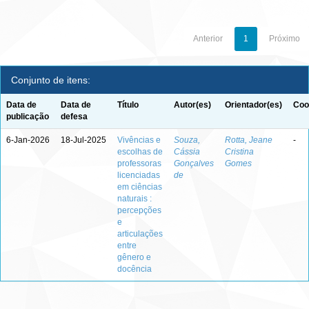
Anterior
1
Próximo
Conjunto de itens:
Data de
Data de
Título
Autor(es)
Orientador(es)
Coo
publicação
defesa
6-Jan-2026
18-Jul-2025
Vivências e
Souza,
Rotta, Jeane
-
escolhas de
Cássia
Cristina
professoras
Gonçalves
Gomes
licenciadas
de
em ciências
naturais :
percepções
e
articulações
entre
gênero e
docência