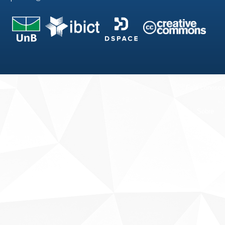
Fale conosco
Sobre