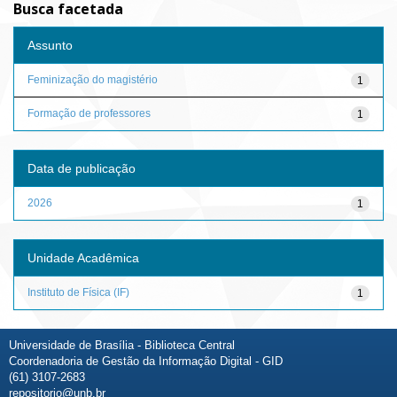
Busca facetada
Assunto
Feminização do magistério
1
Formação de professores
1
Data de publicação
2026
1
Unidade Acadêmica
Instituto de Física (IF)
1
Universidade de Brasília - Biblioteca Central
Coordenadoria de Gestão da Informação Digital - GID
(61) 3107-2683
repositorio@unb.br