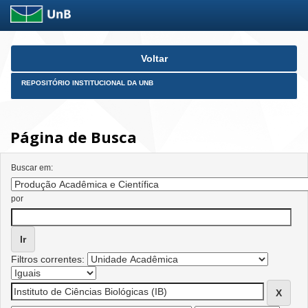
Skip
Voltar
navigation
REPOSITÓRIO INSTITUCIONAL DA UNB
Página de Busca
Buscar em:
por
Filtros correntes: