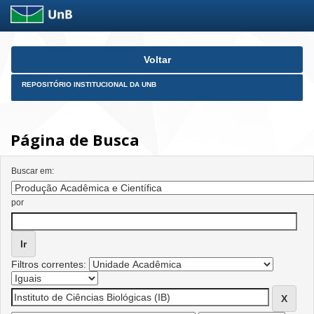
Skip
Voltar
navigation
REPOSITÓRIO INSTITUCIONAL DA UNB
Página de Busca
Buscar em:
por
Filtros correntes: