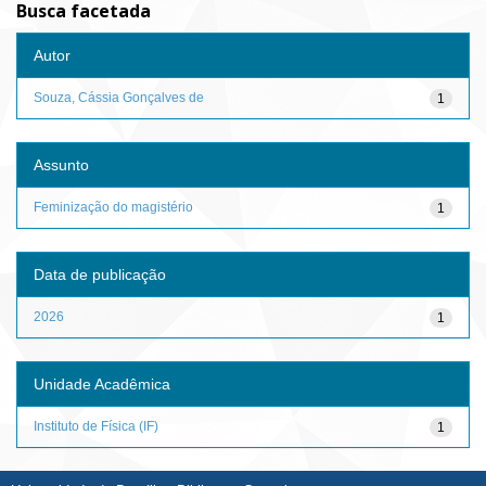
Busca facetada
Autor
Souza, Cássia Gonçalves de
1
Assunto
Feminização do magistério
1
Data de publicação
2026
1
Unidade Acadêmica
Instituto de Física (IF)
1