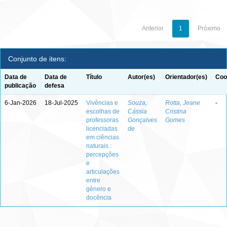
Anterior
1
Próximo
Conjunto de itens:
Data de
Data de
Título
Autor(es)
Orientador(es)
Coo
publicação
defesa
6-Jan-2026
18-Jul-2025
Vivências e
Souza,
Rotta, Jeane
-
escolhas de
Cássia
Cristina
professoras
Gonçalves
Gomes
licenciadas
de
em ciências
naturais :
percepções
e
articulações
entre
gênero e
docência